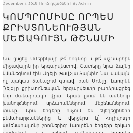
December 4, 2018
In
Հոդվածներ
By
Admin
ԿՈՄՊՐՈՄԻՍԸ ՈՐՊԵՍ
ՔՐԻՍՏՈՆԵՈՒԹՅԱՆ
ՄԵԾԱԳՈՒՅՆ ԹՇՆԱՄԻ
Նա ցնցեց Ամերիկայի թե՛ հոգևոր և թե՛ աշխարհիկ
միջավայրն իր երգարվեստով։ Շատերը նրա ձայնը
նմանեցնում էին Ադելի թավշյա ձայնին։ Նա, սակայն,
ոչ պակաս ճանաչում գտավ, քան Ադելը։ Լաուրեն
Դեյգլը քրիստոնեական երգարվեստը բարձրացրեց
նոր մակարդակի վրա։ Նրան լսում են ամենուր՝
խանութներում, սրճարաններում, մեքենաներում,
տանը… Նրա երգերը հնչում են եկեղեցիների
բեմահարթակներից և վերջերս էլ՝ Հոլիվուդի
ամենահայտնի շոուներից։ Լաուրենի երգերը երկար
ժամանակ չեն իջնում ամերիկյան հայտնի