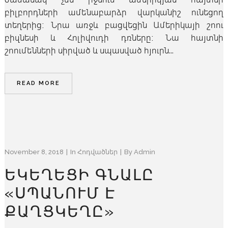
բիլբորդների ամենաբարձր վարկանիշ ունեցող
տեղերից։ Նրա առջև բացվեցին Ամերիկայի շոու
բիզնեսի և Հոլիվուդի դռները։ Նա հայտնի
շոումենների սիրված և սպասված հյուրն...
READ MORE
November 8, 2018
In
Հոդվածներ
By
Admin
ԵԿԵՂԵՑԻ ԳՆԱԼԸ
«ՍՊԱՆՈՒՄ Է
ՔԱՂՑԿԵՂԸ»