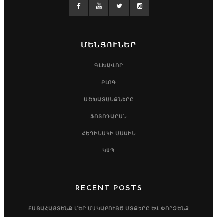
ՄԵՆՅՈՒՆԵՐ
ԳԼԽԱՎՈՐ
ԲԼՈԳ
ԱՇԽԱՏԱՆՔՆԵՐԸ
ՖՈՏՈԴԱՐԱՆ
ՀԵՂԻՆԱԿԻ ՄԱՍԻՆ
ԿԱՊ
RECENT POSTS
ԲԱՑԱՀԱՅՏԵՆՔ ՄԵՐ ՄԱԿԱԲՈՒՅԾ ՄՏՔԵՐԸ ԵՎ ՓՈՐՁԵՆՔ