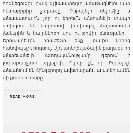
հոգնեցուցիչ, բայց գլխապտույտ առաջացնելու չափ
հետաքրքիր շաբաթը։ Իսրայելի ռելիեֆը և
անապատային չոր ու երբեմն անտանելի տապը
ստիպում են կարոտով փափագել Հայաստանի
լեռներին և հայրենիքի զով ու թովիչ բնությանը։
Երուսաղեմին հրաժեշտ ենք տալիս նորից
հանդիպելու հույսով։ Այդ առեղծվածային քաղաքն իր
անտեսանելի ձգողականությամբ գերում է
յուրաքանչյուր այցելուի։ Իզուր չէ, որ Իսրայելն
անվանում են Հինգերորդ ավետարան․ այստեղ ամեն
մի քարն ու սարը,...
READ MORE