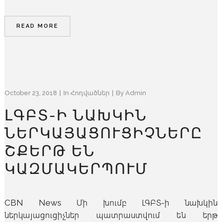
READ MORE
October 23, 2018
In
Հոդվածներ
By
Admin
ԼԳԲՏ-Ի ՆԱԽԿԻՆ
ՆԵՐԿԱՅԱՑՈՒՑԻՉՆԵՐԸ
ՇՔԵՐԹ ԵՆ
ԿԱԶՄԱԿԵՐՊՈՒՄ
CBN News Մի խումբ ԼԳԲՏ-ի նախկին
ներկայացուցիչներ պատրաստվում են երթ