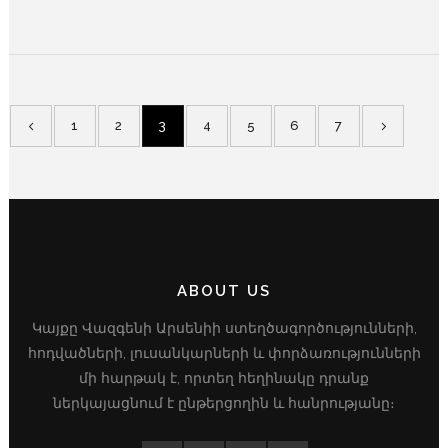
1
2
3
4
5
6
7
ABOUT US
Կայքը Վազգենի Արսենիի ստեղծագործությունների,
հոդվածների, լուսանկարների և փորձառությունների
մի հարթակ է, որտեղ հեղինակը դրանք
ներկայացնում է ընթերցողին և հանրությանը։