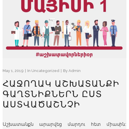
May 1, 2019
In
Uncategorized
By
Admin
ՀԱՋՈՂԱԿ ԱՇԽԱՏԱՆՔԻ
ԳԱՂՏՆԻՔՆԵՐՆ ԸՍՏ
ԱՍՏՎԱԾԱՇՆՉԻ
Աշխատանքն արարվեց մարդու հետ միասին։