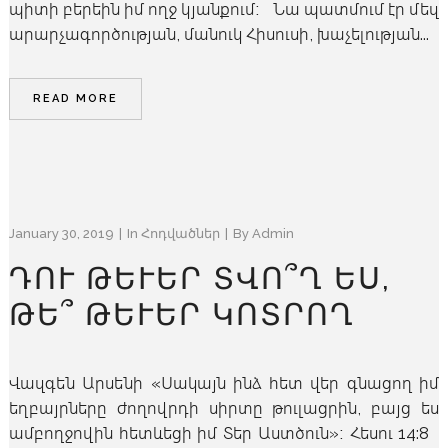
պիտի բերեին իմ ողջ կյանքում։ Նա պատմում էր մեզ
արարչագործության, մանուկ Հիսուսի, խաչելության...
READ MORE
January 30, 2019
In
Հոդվածներ
By
Admin
ԴՈՒ ԹԵՒԵՐ ՏՎՈ՞Ղ ԵՍ, Թ
Ե՞ ԹԵՒԵՐ ԿՈՏՐՈՂ
Վազգեն Արսենի «Սակայն ինձ հետ վեր գնացող իմ
եղբայրները ժողովրդի սիրտը թուլացրին, բայց ես
ամբողջովին հետևեցի իմ Տեր Աստծուն»։ Հեսու 14:8