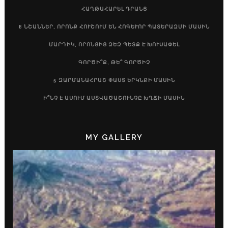
ՀԱՂԹԱՀԱՐԵԼ ԴՐԱՆՑ
8 ՆՇԱՆՆԵՐ, ՈՐՈՆՔ ՀՈՒՇՈՒՄ ԵՆ ՀՈԳԵՒՈՐ ՊԱՏԵՐԱԶՄԻ ՄԱՍԻՆ
ՄԱՐԴԻԿ, ՈՐՈՆՑԻՑ ՁԵԶ ՊԵՏՔ Է ԽՈՒՍԱՓԵԼ
ԳՈՐԾԻ՞Ք, ԹԵ՞ ԳՈՐԾԻՉ
5 ԶԱՐՄԱՆԱՀՐԱՇ ՓԱՍՏ ԵՐԿՆՔԻ ՄԱՍԻՆ
Ի՞ՆՉ Է ԱՍՈՒՄ ԱՍՏՎԱԾԱՇՈՒՆՉԸ ԽՂՃԻ ՄԱՍԻՆ
MY GALLERY