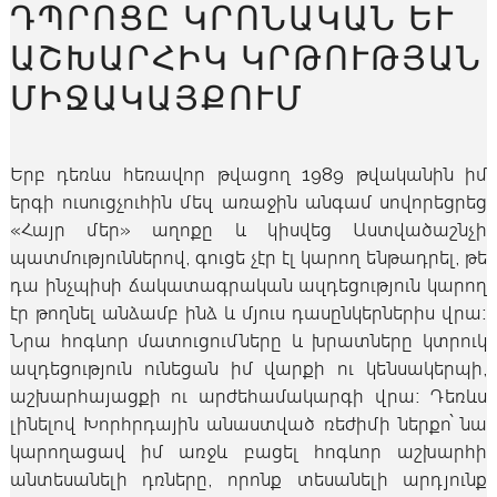
ԴՊՐՈՑԸ ԿՐՈՆԱԿԱՆ ԵՒ Ա
ՇԽԱՐՀԻԿ ԿՐԹՈՒԹՅԱՆ Մ
ԻՋԱԿԱՅՔՈՒՄ
Երբ դեռևս հեռավոր թվացող 1989 թվականին իմ
երգի ուսուցչուհին մեզ առաջին անգամ սովորեցրեց
«Հայր մեր» աղոքը և կիսվեց Աստվածաշնչի
պատմություններով, գուցե չէր էլ կարող ենթադրել, թե
դա ինչպիսի ճակատագրական ազդեցություն կարող
էր թողնել անձամբ ինձ և մյուս դասընկերներիս վրա։
Նրա հոգևոր մատուցումները և խրատները կտրուկ
ազդեցություն ունեցան իմ վարքի ու կենսակերպի,
աշխարհայացքի ու արժեհամակարգի վրա։ Դեռևս
լինելով Խորհրդային անաստված ռեժիմի ներքո՝ նա
կարողացավ իմ առջև բացել հոգևոր աշխարհի
անտեսանելի դռները, որոնք տեսանելի արդյունք