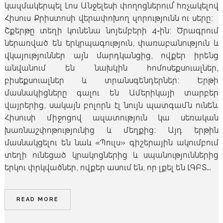
կազմակերպել Լոս Անջելեսի փողոցներում՝ հռչակելով
Հիսուս Քրիստոսի վերափոխող զորությունն ու սերը։
Շքերթը տեղի կունենա նոյեմբերի 4֊ին։ Ծրագրում
ներառված են երկրպագություն, փառաբանություն և
վկայություններ այն մարդկանցից, ովքեր իրենց
անվանում են նախկին հոմոսեքսուալներ,
բիսեքսուալներ և տրանսգենդերներ։ Երթի
մասնակիցները գալու են Ամերիկայի տարբեր
վայրերից, սակայն բոլորն էլ նույն պատգամն ունեն.
Հիսուսի միջոցով ազատություն կա սեռական
խառնաշփոթությունից և մեղքից։ Այդ երթին
մասնակցելու են նաև «Պուլս» գիշերային ակումբում
տեղի ունեցած կրակոցներից և սպանություններից
երկու փրկվածներ, ովքեր ասում են, որ լքել են ԼԳԲՏ...
READ MORE