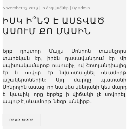
November 13, 2019
In
Հոդվածներ
By
Admin
ԻՍԿ Ի՞ՆՉ Է ԱՍՏՎԱԾ
ԱՍՈՒՄ ՔՈ ՄԱՍԻՆ
Երբ դոկտոր Մայլս Մոնրոն տասնչորս
տարեկան էր, իրեն դասավանդում էր մի
սպիտակամարոթ ուսուցիչ, ով Շոտլանդիայից
էր և սովոր էր նվաստացնել սևամորթ
աշակերտներին։ Այդ մարդը պատանի
Մոնրոյին ասաց, որ նա կես կենդանի կես մարդ
է, կապիկ, որը երբեք ի վիճակի չէ սովորել,
ապուշ է, սևամորթ, նեգր, անկիրթ...
READ MORE