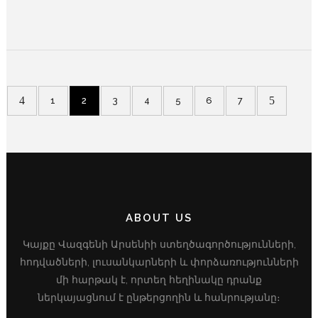
1
2
3
4
5
6
7
ABOUT US
Կայքը Վազգենի Արսենիի ստեղծագործությունների,
հոդվածների, լուսանկարների և փորձառությունների
մի հարթակ է, որտեղ հեղինակը դրանք
ներկայացնում է ընթերցողին և հանրությանը։