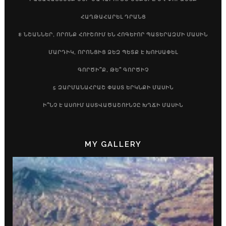
ՀԱՂԹԱՀԱՐԵԼ ԴՐԱՆՑ
8 ՆՇԱՆՆԵՐ, ՈՐՈՆՔ ՀՈՒՇՈՒՄ ԵՆ ՀՈԳԵՒՈՐ ՊԱՏԵՐԱԶՄԻ ՄԱՍԻՆ
ՄԱՐԴԻԿ, ՈՐՈՆՑԻՑ ՁԵԶ ՊԵՏՔ Է ԽՈՒՍԱՓԵԼ
ԳՈՐԾԻ՞Ք, ԹԵ՞ ԳՈՐԾԻՉ
5 ԶԱՐՄԱՆԱՀՐԱՇ ՓԱՍՏ ԵՐԿՆՔԻ ՄԱՍԻՆ
Ի՞ՆՉ Է ԱՍՈՒՄ ԱՍՏՎԱԾԱՇՈՒՆՉԸ ԽՂՃԻ ՄԱՍԻՆ
MY GALLERY