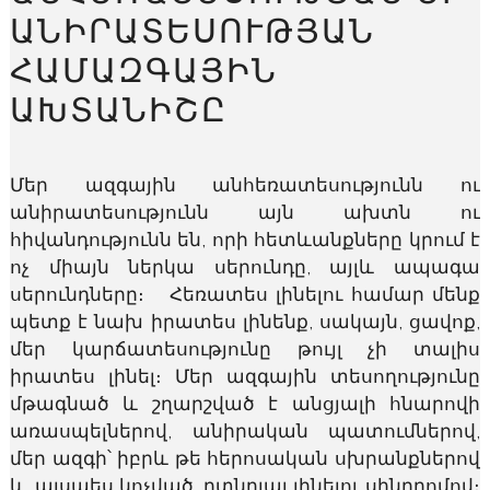
ՆԻՐԱՏԵՍՈՒԹՅԱՆ Հ
ԱՄԱԶԳԱՅԻՆ Ա
ԽՏԱՆԻՇԸ
Մեր ազգային անհեռատեսությունն ու
անիրատեսությունն այն ախտն ու
հիվանդությունն են, որի հետևանքները կրում է
ոչ միայն ներկա սերունդը, այլև ապագա
սերունդները։ Հեռատես լինելու համար մենք
պետք է նախ իրատես լինենք, սակայն, ցավոք,
մեր կարճատեսությունը թույլ չի տալիս
իրատես լինել։ Մեր ազգային տեսողությունը
մթագնած և շղարշված է անցյալի հնարովի
առասպելներով, անիրական պատումներով,
մեր ազգի՝ իբրև թե հերոսական սխրանքներով
և, այսպես կոչված, ըտնրյալ լինելու սինդրոմով։