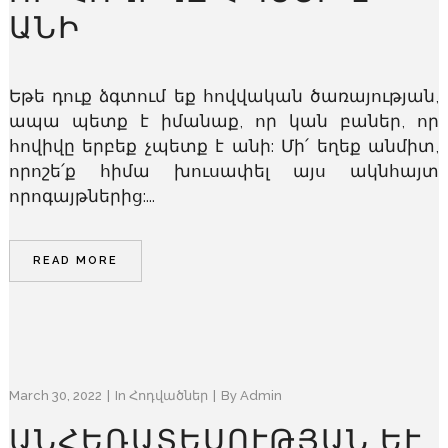
ԱՆԻ
Եթե դուք ձգտում եք հովվական ծառայության,
ապա պետք է իմանաք, որ կան բաներ, որ
հովիվը երբեք չպետք է անի: Մի՛ եղեք անմիտ,
որոշե՛ք հիմա խուսափել այս ակնհայտ
որոգայթներից:...
READ MORE
March 30, 2022
In
Հոդվածներ
By
Admin
ԱՆՀԵՌԱՏԵՍՈՒԹՅԱՆ ԵՒ Ա