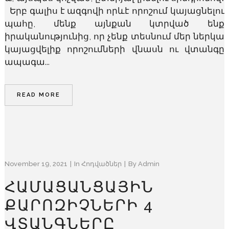
Երբ գալիս է ազգովի որևէ որոշում կայացնելու
պահը, մենք այնքան կտրված ենք
իրականությունից, որ չենք տեսնում մեր ներկա
կայացվելիք որոշումների վնասն ու վտանգը
ապագա...
READ MORE
November 19, 2021
In
Հոդվածներ
By
Admin
ՀԱՄԱՑԱՆՑԱՅԻՆ
ՔԱՐՈԶԻՉՆԵՐԻ 4
ՎՏԱՆԳՆԵՐԸ