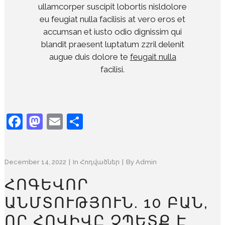
ullamcorper suscipit lobortis nisldolore
eu feugiat nulla facilisis at vero eros et
accumsan et iusto odio dignissim qui
blandit praesent luptatum zzril delenit
augue duis dolore te
feugait nulla
facilisi.
Facebook
Mastodon
Email
Share
December 14, 2022
In
Հոդվածներ
By
Admin
ՀՈԳԵՎՈՐ
ԱՆՄՏՈՒԹՅՈՒՆ. 10 ԲԱՆ,
ՈՐ ՀՈՎԻՎԸ ՉՊԵՏՔ Է