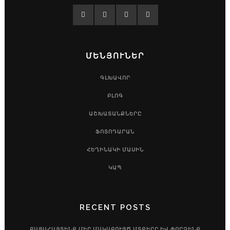
ՄԵՆՅՈՒՆԵՐ
ԳԼԽԱՎՈՐ
ԲԼՈԳ
ԱՇԽԱՏԱՆՔՆԵՐԸ
ՖՈՏՈԴԱՐԱՆ
ՀԵՂԻՆԱԿԻ ՄԱՍԻՆ
ԿԱՊ
RECENT POSTS
ԲԱՑԱՀԱՅՏԵՆՔ ՄԵՐ ՄԱԿԱԲՈՒՅԾ ՄՏՔԵՐԸ ԵՎ ՓՈՐՁԵՆՔ