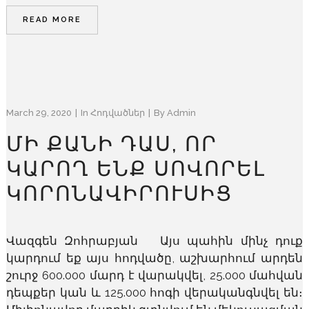
READ MORE
March 29, 2020
In
Հոդվածներ
By
Admin
ՄԻ ՔԱՆԻ ԴԱՍ, ՈՐ
ԿԱՐՈՂ ԵՆՔ ՍՈՎՈՐԵԼ
ԿՈՐՈՆԱՎԻՐՈՒՍԻՑ
Վազգեն Զոհրաբյան Այս պահին մինչ դուք
կարդում եք այս հոդվածը, աշխարհում արդեն
շուրջ 600.000 մարդ է վարակվել, 25.000 մահվան
դեպքեր կան և 125.000 հոգի վերականգնվել են։