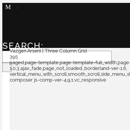
SEARCH:
Vazgen Arseni | Three Column Grid
395
paged,page-template,page-template-full_width,page-
1.0.3,ajax_fade,page_not_loaded,,borderland-ver-1.6,
vertical_menu_with_scroll,smooth_scroll,side_menu_
composer js-comp-ver-4.9.1,vc_responsive