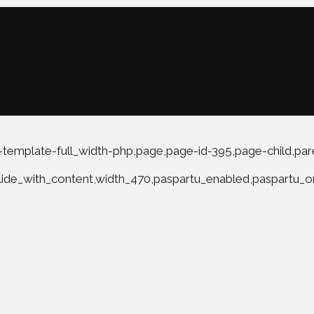
template-full_width-php,page,page-id-395,page-child,pa
slide_with_content,width_470,paspartu_enabled,paspartu_