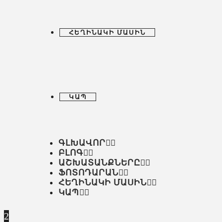
ՀԵՂԻՆԱԿԻ ՄԱՍԻՆ
ԿԱՊ
ԳԼԽԱՎՈՐ
ԲԼՈԳ
ԱՇԽԱՏԱՆՔՆԵՐԸ
ՖՈՏՈԴԱՐԱՆ
ՀԵՂԻՆԱԿԻ ՄԱՍԻՆ
ԿԱՊ