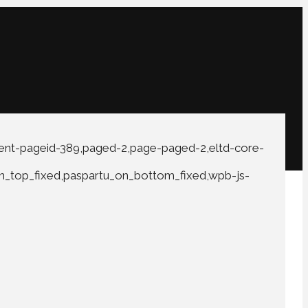
rent-pageid-389,paged-2,page-paged-2,eltd-core-
on_top_fixed,paspartu_on_bottom_fixed,wpb-js-