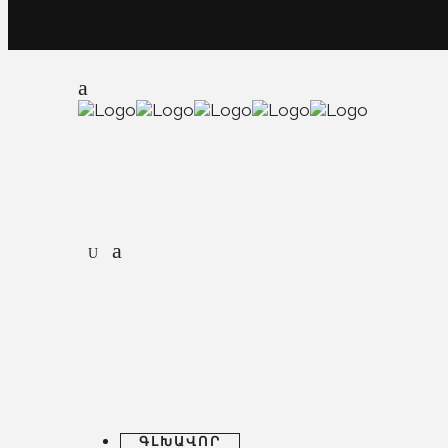
ԳԼԽԱՎՈՐ