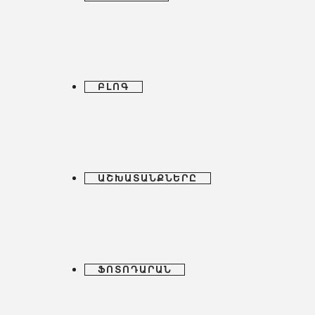
ԲԼՈԳ
ԱՇԽԱՏԱՆՔՆԵՐԸ
ՖՈՏՈԴԱՐԱՆ