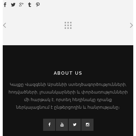
ABOUT US
Կայքը Վազգենի Արսենիի ստեղծագործությունների,
հոդվածների, լուսանկարների և փորձառությունների
մի հարթակ է, որտեղ հեղինակը դրանք
ներկայացնում է ընթերցողին և հանրությանը։