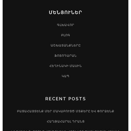
ՄԵՆՅՈՒՆԵՐ
ԳԼԽԱՎՈՐ
ԲԼՈԳ
ԱՇԽԱՏԱՆՔՆԵՐԸ
ՖՈՏՈԴԱՐԱՆ
ՀԵՂԻՆԱԿԻ ՄԱՍԻՆ
ԿԱՊ
RECENT POSTS
ԲԱՑԱՀԱՅՏԵՆՔ ՄԵՐ ՄԱԿԱԲՈՒՅԾ ՄՏՔԵՐԸ ԵՎ ՓՈՐՁԵՆՔ
ՀԱՂԹԱՀԱՐԵԼ ԴՐԱՆՑ