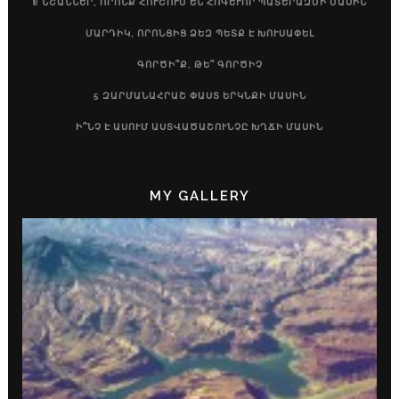
8 ՆՇԱՆՆԵՐ, ՈՐՈՆՔ ՀՈՒՇՈՒՄ ԵՆ ՀՈԳԵՒՈՐ ՊԱՏԵՐԱԶՄԻ ՄԱՍԻՆ
ՄԱՐԴԻԿ, ՈՐՈՆՑԻՑ ՁԵԶ ՊԵՏՔ Է ԽՈՒՍԱՓԵԼ
ԳՈՐԾԻ՞Ք, ԹԵ՞ ԳՈՐԾԻՉ
5 ԶԱՐՄԱՆԱՀՐԱՇ ՓԱՍՏ ԵՐԿՆՔԻ ՄԱՍԻՆ
Ի՞ՆՉ Է ԱՍՈՒՄ ԱՍՏՎԱԾԱՇՈՒՆՉԸ ԽՂՃԻ ՄԱՍԻՆ
MY GALLERY