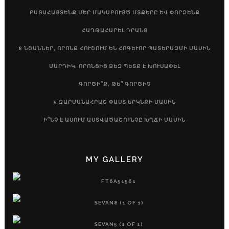
ԲԱՑԱՀԱՅՏԵՆՔ ՄԵՐ ՄԱԿԱԲՈՒՅԾ ՄՏՔԵՐԸ ԵՎ ՓՈՐՁԵՆՔ
ՀԱՂԹԱՀԱՐԵԼ ԴՐԱՆՑ
8 ՆՇԱՆՆԵՐ, ՈՐՈՆՔ ՀՈՒՇՈՒՄ ԵՆ ՀՈԳԵՒՈՐ ՊԱՏԵՐԱԶՄԻ ՄԱՍԻՆ
ՄԱՐԴԻԿ, ՈՐՈՆՑԻՑ ՁԵԶ ՊԵՏՔ Է ԽՈՒՍԱՓԵԼ
ԳՈՐԾԻ՞Ք, ԹԵ՞ ԳՈՐԾԻՉ
5 ԶԱՐՄԱՆԱՀՐԱՇ ՓԱՍՏ ԵՐԿՆՔԻ ՄԱՍԻՆ
Ի՞ՆՉ Է ԱՍՈՒՄ ԱՍՏՎԱԾԱՇՈՒՆՉԸ ԽՂՃԻ ՄԱՍԻՆ
MY GALLERY