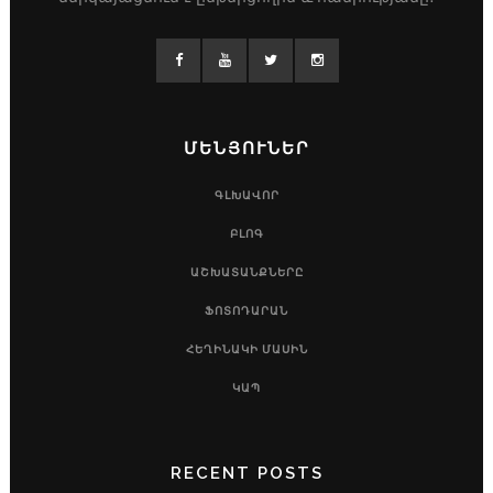
ՄԵՆՅՈՒՆԵՐ
ԳԼԽԱՎՈՐ
ԲԼՈԳ
ԱՇԽԱՏԱՆՔՆԵՐԸ
ՖՈՏՈԴԱՐԱՆ
ՀԵՂԻՆԱԿԻ ՄԱՍԻՆ
ԿԱՊ
RECENT POSTS