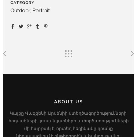
CATEGORY
Outdoor, Portrait
ABOUT US
Կայքը Վազգենի Արսենիի ստեղծագործությունների,
հոդվածների, լուսանկարների և փորձառությունների
մի հարթակ է, որտեղ հեղինակը դրանք
ներկայացնում է ընթերցողին և հանրությանը։