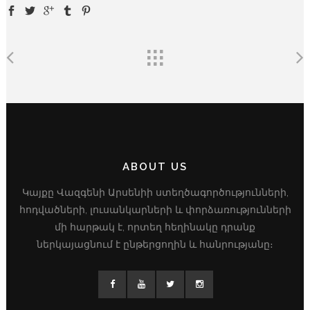
ABOUT US
Կայքը Վազգենի Արսենիի ստեղծագործությունների,
հոդվածների, լուսանկարների և փորձառությունների
մի հարթակ է, որտեղ հեղինակը դրանք
ներկայացնում է ընթերցողին և հանրությանը։