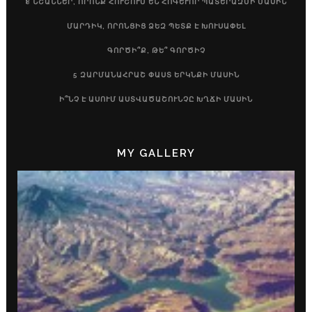
8 ՆՇԱՆՆԵՐ, ՈՐՈՆՔ ՀՈՒՇՈՒՄ ԵՆ ՀՈԳԵՒՈՐ ՊԱՏԵՐԱԶՄԻ ՄԱՍԻՆ
ՄԱՐԴԻԿ, ՈՐՈՆՑԻՑ ՁԵԶ ՊԵՏՔ Է ԽՈՒՍԱՓԵԼ
ԳՈՐԾԻ՞Ք, ԹԵ՞ ԳՈՐԾԻՉ
5 ԶԱՐՄԱՆԱՀՐԱՇ ՓԱՍՏ ԵՐԿՆՔԻ ՄԱՍԻՆ
Ի՞ՆՉ Է ԱՍՈՒՄ ԱՍՏՎԱԾԱՇՈՒՆՉԸ ԽՂՃԻ ՄԱՍԻՆ
MY GALLERY