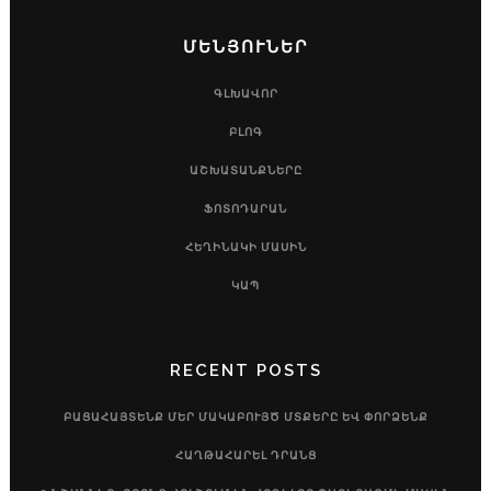
ՄԵՆՅՈՒՆԵՐ
ԳԼԽԱՎՈՐ
ԲԼՈԳ
ԱՇԽԱՏԱՆՔՆԵՐԸ
ՖՈՏՈԴԱՐԱՆ
ՀԵՂԻՆԱԿԻ ՄԱՍԻՆ
ԿԱՊ
RECENT POSTS
ԲԱՑԱՀԱՅՏԵՆՔ ՄԵՐ ՄԱԿԱԲՈՒՅԾ ՄՏՔԵՐԸ ԵՎ ՓՈՐՁԵՆՔ
ՀԱՂԹԱՀԱՐԵԼ ԴՐԱՆՑ