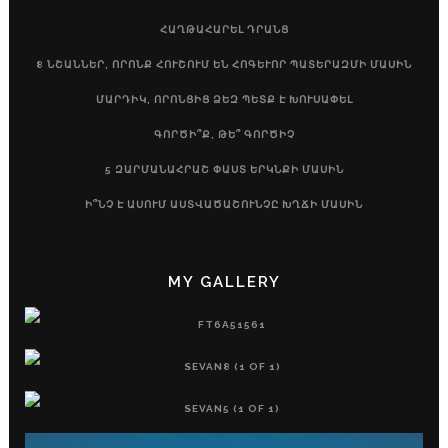
ՀԱՂԹԱՀԱՐԵԼ ԴՐԱՆՑ
8 ՆՇԱՆՆԵՐ, ՈՐՈՆՔ ՀՈՒՇՈՒՄ ԵՆ ՀՈԳԵՒՈՐ ՊԱՏԵՐԱԶՄԻ ՄԱՍԻՆ
ՄԱՐԴԻԿ, ՈՐՈՆՑԻՑ ՁԵԶ ՊԵՏՔ Է ԽՈՒՍԱՓԵԼ
ԳՈՐԾԻ՞Ք, ԹԵ՞ ԳՈՐԾԻՉ
5 ԶԱՐՄԱՆԱՀՐԱՇ ՓԱՍՏ ԵՐԿՆՔԻ ՄԱՍԻՆ
Ի՞ՆՉ Է ԱՍՈՒՄ ԱՍՏՎԱԾԱՇՈՒՆՉԸ ԽՂՃԻ ՄԱՍԻՆ
MY GALLERY