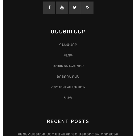
ՄԵՆՅՈՒՆԵՐ
ԳԼԽԱՎՈՐ
ԲԼՈԳ
ԱՇԽԱՏԱՆՔՆԵՐԸ
ՖՈՏՈԴԱՐԱՆ
ՀԵՂԻՆԱԿԻ ՄԱՍԻՆ
ԿԱՊ
RECENT POSTS
ԲԱՑԱՀԱՅՏԵՆՔ ՄԵՐ ՄԱԿԱԲՈՒՅԾ ՄՏՔԵՐԸ ԵՎ ՓՈՐՁԵՆՔ