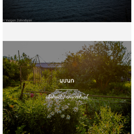
ԱՐԱՐԱՏ
outdoor / հայրենի բնություն
ԱՄԱՌ
abstract / conceptual