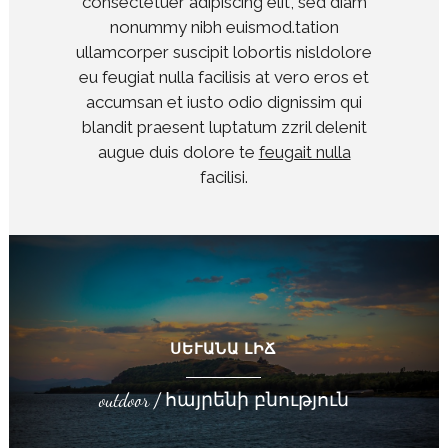
consectetuer adipiscing elit, sed diam
nonummy nibh euismod.tation
ullamcorper suscipit lobortis nisldolore
eu feugiat nulla facilisis at vero eros et
accumsan et iusto odio dignissim qui
blandit praesent luptatum zzril delenit
augue duis dolore te
feugait nulla
facilisi.
ՍԵՒԱՆԱ ԼԻՃ
outdoor / հայրենի բնություն