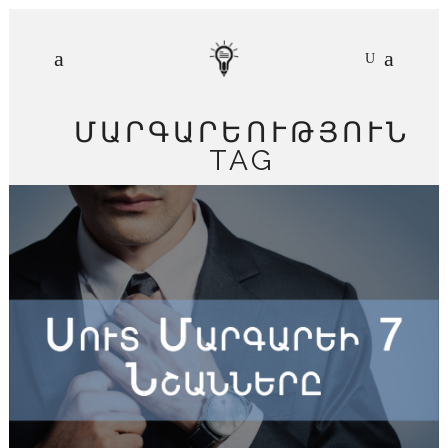
ՄԱՐԳԱՐԵՈՒԹՅՈՒՆ
TAG