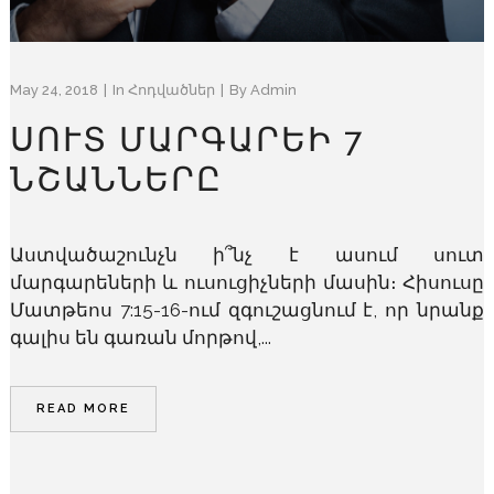
May 24, 2018
In
Հոդվածներ
By
Admin
ՍՈՒՏ ՄԱՐԳԱՐԵԻ 7
ՆՇԱՆՆԵՐԸ
Աստվածաշունչն ի՞նչ է ասում սուտ
մարգարեների և ուսուցիչների մասին։ Հիսուսը
Մատթեոս 7:15-16-ում զգուշացնում է, որ նրանք
գալիս են գառան մորթով,...
READ MORE