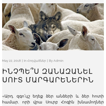
May 22, 2018
In
Հոդվածներ
By
Admin
ԻՆՉՊԵ՞Ս ԶԱՆԱԶԱՆԵԼ
ՍՈՒՏ ՄԱՐԳԱՐԵՆԵՐԻՆ
«Արդ, զգո՛ւյշ եղեք ձեր անձերի և ձեր հոտի
համար, որի վրա Սուրբ Հոգին խնամողներ