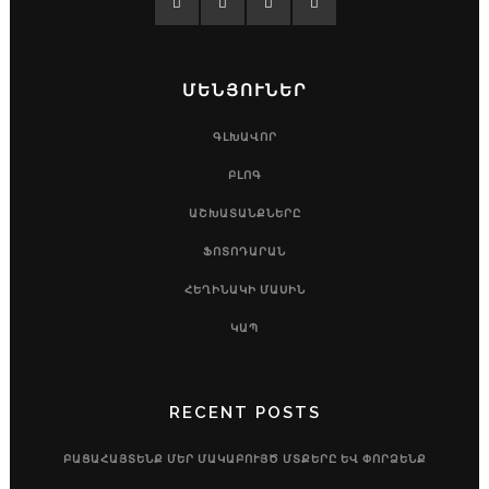
ՄԵՆՅՈՒՆԵՐ
ԳԼԽԱՎՈՐ
ԲԼՈԳ
ԱՇԽԱՏԱՆՔՆԵՐԸ
ՖՈՏՈԴԱՐԱՆ
ՀԵՂԻՆԱԿԻ ՄԱՍԻՆ
ԿԱՊ
RECENT POSTS
ԲԱՑԱՀԱՅՏԵՆՔ ՄԵՐ ՄԱԿԱԲՈՒՅԾ ՄՏՔԵՐԸ ԵՎ ՓՈՐՁԵՆՔ