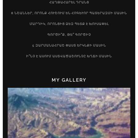
ՀԱՂԹԱՀԱՐԵԼ ԴՐԱՆՑ
8 ՆՇԱՆՆԵՐ, ՈՐՈՆՔ ՀՈՒՇՈՒՄ ԵՆ ՀՈԳԵՒՈՐ ՊԱՏԵՐԱԶՄԻ ՄԱՍԻՆ
ՄԱՐԴԻԿ, ՈՐՈՆՑԻՑ ՁԵԶ ՊԵՏՔ Է ԽՈՒՍԱՓԵԼ
ԳՈՐԾԻ՞Ք, ԹԵ՞ ԳՈՐԾԻՉ
5 ԶԱՐՄԱՆԱՀՐԱՇ ՓԱՍՏ ԵՐԿՆՔԻ ՄԱՍԻՆ
Ի՞ՆՉ Է ԱՍՈՒՄ ԱՍՏՎԱԾԱՇՈՒՆՉԸ ԽՂՃԻ ՄԱՍԻՆ
MY GALLERY