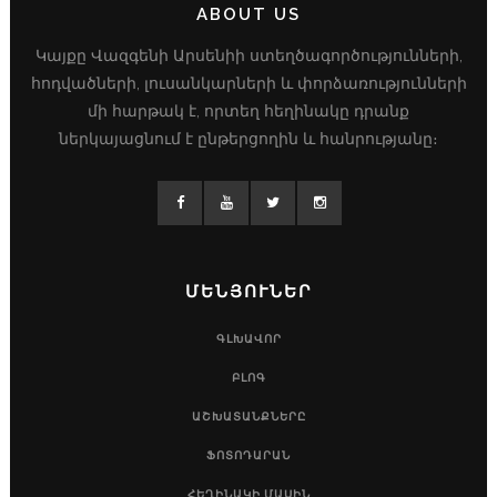
ABOUT US
Կայքը Վազգենի Արսենիի ստեղծագործությունների,
հոդվածների, լուսանկարների և փորձառությունների
մի հարթակ է, որտեղ հեղինակը դրանք
ներկայացնում է ընթերցողին և հանրությանը։
ՄԵՆՅՈՒՆԵՐ
ԳԼԽԱՎՈՐ
ԲԼՈԳ
ԱՇԽԱՏԱՆՔՆԵՐԸ
ՖՈՏՈԴԱՐԱՆ
ՀԵՂԻՆԱԿԻ ՄԱՍԻՆ