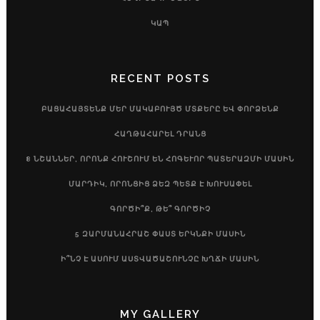
ԿԱՊ
RECENT POSTS
ԲԱՑԱՀԱՅՏԵՆՔ ՄԵՐ ՄԱԿԱԲՈՒՅԾ ՄՏՔԵՐԸ ԵՎ ՓՈՐՁԵՆՔ
ՀԱՂԹԱՀԱՐԵԼ ԴՐԱՆՑ
8 ՆՇԱՆՆԵՐ, ՈՐՈՆՔ ՀՈՒՇՈՒՄ ԵՆ ՀՈԳԵՒՈՐ ՊԱՏԵՐԱԶՄԻ ՄԱՍԻՆ
ՄԱՐԴԻԿ, ՈՐՈՆՑԻՑ ՁԵԶ ՊԵՏՔ Է ԽՈՒՍԱՓԵԼ
ԳՈՐԾԻ՞Ք, ԹԵ՞ ԳՈՐԾԻՉ
5 ԶԱՐՄԱՆԱՀՐԱՇ ՓԱՍՏ ԵՐԿՆՔԻ ՄԱՍԻՆ
Ի՞ՆՉ Է ԱՍՈՒՄ ԱՍՏՎԱԾԱՇՈՒՆՉԸ ԽՂՃԻ ՄԱՍԻՆ
MY GALLERY