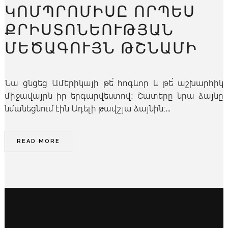
ԿՈՄՊՐՈՄԻՍԸ ՈՐՊԵՍ
ՔՐԻՍՏՈՆԵՈՒԹՅԱՆ
ՄԵԾԱԳՈՒՅՆ ԹՇՆԱՄԻ
Նա ցնցեց Ամերիկայի թե՛ հոգևոր և թե՛ աշխարհիկ
միջավայրն իր երգարվեստով։ Շատերը նրա ձայնը
նմանեցնում էին Ադելի թավշյա ձայնին։...
READ MORE