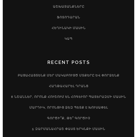
ԱՇԽԱՏԱՆՔՆԵՐԸ
ՖՈՏՈԴԱՐԱՆ
ՀԵՂԻՆԱԿԻ ՄԱՍԻՆ
ԿԱՊ
RECENT POSTS
ԲԱՑԱՀԱՅՏԵՆՔ ՄԵՐ ՄԱԿԱԲՈՒՅԾ ՄՏՔԵՐԸ ԵՎ ՓՈՐՁԵՆՔ
ՀԱՂԹԱՀԱՐԵԼ ԴՐԱՆՑ
8 ՆՇԱՆՆԵՐ, ՈՐՈՆՔ ՀՈՒՇՈՒՄ ԵՆ ՀՈԳԵՒՈՐ ՊԱՏԵՐԱԶՄԻ ՄԱՍԻՆ
ՄԱՐԴԻԿ, ՈՐՈՆՑԻՑ ՁԵԶ ՊԵՏՔ Է ԽՈՒՍԱՓԵԼ
ԳՈՐԾԻ՞Ք, ԹԵ՞ ԳՈՐԾԻՉ
5 ԶԱՐՄԱՆԱՀՐԱՇ ՓԱՍՏ ԵՐԿՆՔԻ ՄԱՍԻՆ