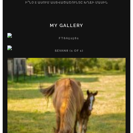
Ի՞ՆՉ Է ԱՍՈՒՄ ԱՍՏՎԱԾԱՇՈՒՆՉԸ ԽՂՃԻ ՄԱՍԻՆ
MY GALLERY