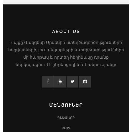
ABOUT US
Կայքը Վազգենի Արսենիի ստեղծագործությունների,
հոդվածների, լուսանկարների և փորձառությունների
մի հարթակ է, որտեղ հեղինակը դրանք
ներկայացնում է ընթերցողին և հանրությանը։
ՄԵՆՅՈՒՆԵՐ
ԳԼԽԱՎՈՐ
ԲԼՈԳ