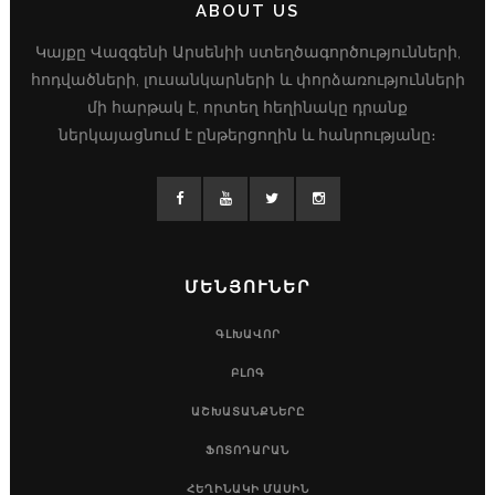
ABOUT US
Կայքը Վազգենի Արսենիի ստեղծագործությունների,
հոդվածների, լուսանկարների և փորձառությունների
մի հարթակ է, որտեղ հեղինակը դրանք
ներկայացնում է ընթերցողին և հանրությանը։
ՄԵՆՅՈՒՆԵՐ
ԳԼԽԱՎՈՐ
ԲԼՈԳ
ԱՇԽԱՏԱՆՔՆԵՐԸ
ՖՈՏՈԴԱՐԱՆ
ՀԵՂԻՆԱԿԻ ՄԱՍԻՆ