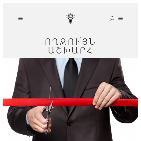
ՈՂՋՈՒ՛ՅՆ
ԱՇԽԱՐՀ