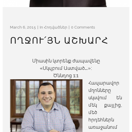
March 6, 2015
In
Հոդվածներ
0 Comments
ՈՂՋՈՒ՛ՅՆ ԱՇԽԱՐՀ
Միասին կտրենք ժապավենը
«Սկզբում Աստված….»։
Ծննդոց 1:1
Հազարավոր
մղոնները
սկսվում են
մեկ քայլից,
մեծ
հրդեհներն
առաջանում