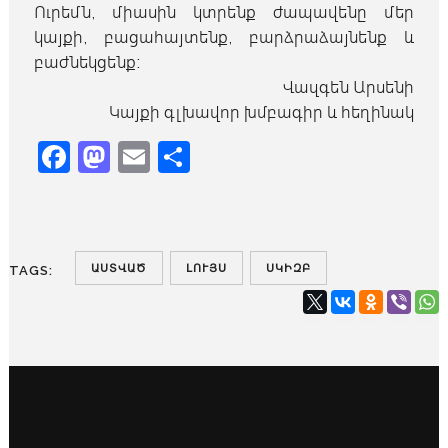
Ուրեմն, միասին կտրենք ժապավենը մեր
կայքի, բացահայտենք, բարձրաձայնենք և
բաժնեկցենք։
Վազգեն Արսենի
Կայքի գլխավոր խմբագիր և հեղինակ
Facebook
Mastodon
Email
Share
ԱՍՏՎԱԾ
ԼՈՒՅՍ
ՍԿԻԶԲ
TAGS: