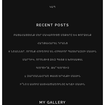
ԿԱՊ
RECENT POSTS
ԲԱՑԱՀԱՅՏԵՆՔ ՄԵՐ ՄԱԿԱԲՈՒՅԾ ՄՏՔԵՐԸ ԵՎ ՓՈՐՁԵՆՔ
ՀԱՂԹԱՀԱՐԵԼ ԴՐԱՆՑ
8 ՆՇԱՆՆԵՐ, ՈՐՈՆՔ ՀՈՒՇՈՒՄ ԵՆ ՀՈԳԵՒՈՐ ՊԱՏԵՐԱԶՄԻ ՄԱՍԻՆ
ՄԱՐԴԻԿ, ՈՐՈՆՑԻՑ ՁԵԶ ՊԵՏՔ Է ԽՈՒՍԱՓԵԼ
ԳՈՐԾԻ՞Ք, ԹԵ՞ ԳՈՐԾԻՉ
5 ԶԱՐՄԱՆԱՀՐԱՇ ՓԱՍՏ ԵՐԿՆՔԻ ՄԱՍԻՆ
Ի՞ՆՉ Է ԱՍՈՒՄ ԱՍՏՎԱԾԱՇՈՒՆՉԸ ԽՂՃԻ ՄԱՍԻՆ
MY GALLERY