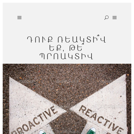
ԴՈՒՔ ՌԵԱԿՏԻ՞Վ
ԵՔ, ԹԵ՞
ՊՐՈԱԿՏԻՎ