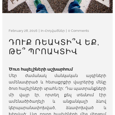
February 28, 2016
In
Հոդվածներ
0 Comments
ԴՈՒՔ ՌԵԱԿՏԻ՞Վ ԵՔ,
ԹԵ՞ ՊՐՈԱԿՏԻՎ
Ծուռ հայելիների աշխարհում
Մեր ժամանակ մանկական այգիների
ամենասիրած և հետաքրքիր վայրերից մեկը
ծուռ հայելիների սրահն էր։ Դա պատրանքների
մի վայր էր, որտեղ քեզ տեսնում էիր
ամենածիծաղելի և անցանկալի ձևով
կերպարանափոխված, ձևափոխված և
խեղված։ Այդ բոլոր հայելիների մեջ վերջում