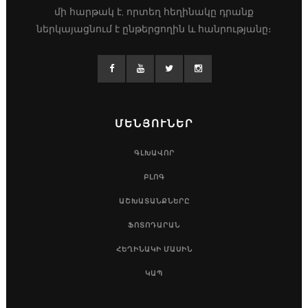
մի հարթակ է, որտեղ հեղինակը դրանք
ներկայացնում է ընթերցողին և հանրությանը։
ՄԵՆՅՈՒՆԵՐ
ԳԼԽԱՎՈՐ
ԲԼՈԳ
ԱՇԽԱՏԱՆՔՆԵՐԸ
ՖՈՏՈԴԱՐԱՆ
ՀԵՂԻՆԱԿԻ ՄԱՍԻՆ
ԿԱՊ