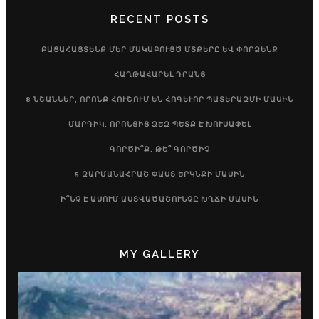
RECENT POSTS
ԲԱՑԱՀԱՅՏԵՆՔ ՄԵՐ ՄԱԿԱԲՈՒՅԾ ՄՏՔԵՐԸ ԵՎ ՓՈՐՁԵՆՔ
ՀԱՂԹԱՀԱՐԵԼ ԴՐԱՆՑ
8 ՆՇԱՆՆԵՐ, ՈՐՈՆՔ ՀՈՒՇՈՒՄ ԵՆ ՀՈԳԵՒՈՐ ՊԱՏԵՐԱԶՄԻ ՄԱՍԻՆ
ՄԱՐԴԻԿ, ՈՐՈՆՑԻՑ ՁԵԶ ՊԵՏՔ Է ԽՈՒՍԱՓԵԼ
ԳՈՐԾԻ՞Ք, ԹԵ՞ ԳՈՐԾԻՉ
5 ԶԱՐՄԱՆԱՀՐԱՇ ՓԱՍՏ ԵՐԿՆՔԻ ՄԱՍԻՆ
Ի՞ՆՉ Է ԱՍՈՒՄ ԱՍՏՎԱԾԱՇՈՒՆՉԸ ԽՂՃԻ ՄԱՍԻՆ
MY GALLERY