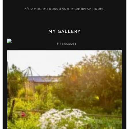
Ի՞ՆՉ Է ԱՍՈՒՄ ԱՍՏՎԱԾԱՇՈՒՆՉԸ ԽՂՃԻ ՄԱՍԻՆ
MY GALLERY