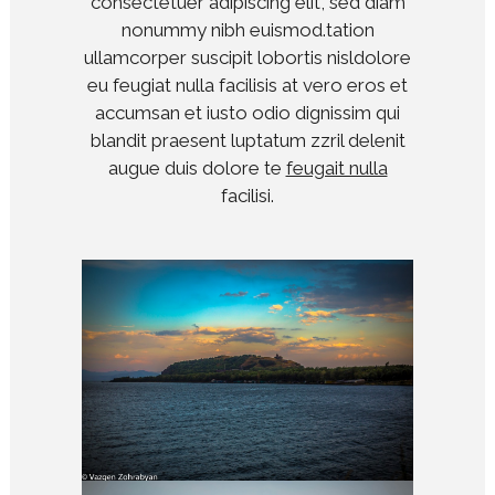
consectetuer adipiscing elit, sed diam
nonummy nibh euismod.tation
ullamcorper suscipit lobortis nisldolore
eu feugiat nulla facilisis at vero eros et
accumsan et iusto odio dignissim qui
blandit praesent luptatum zzril delenit
augue duis dolore te
feugait nulla
facilisi.