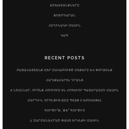
ԱՇԽԱՏԱՆՔՆԵՐԸ
ՖՈՏՈԴԱՐԱՆ
ՀԵՂԻՆԱԿԻ ՄԱՍԻՆ
ԿԱՊ
RECENT POSTS
ԲԱՑԱՀԱՅՏԵՆՔ ՄԵՐ ՄԱԿԱԲՈՒՅԾ ՄՏՔԵՐԸ ԵՎ ՓՈՐՁԵՆՔ
ՀԱՂԹԱՀԱՐԵԼ ԴՐԱՆՑ
8 ՆՇԱՆՆԵՐ, ՈՐՈՆՔ ՀՈՒՇՈՒՄ ԵՆ ՀՈԳԵՒՈՐ ՊԱՏԵՐԱԶՄԻ ՄԱՍԻՆ
ՄԱՐԴԻԿ, ՈՐՈՆՑԻՑ ՁԵԶ ՊԵՏՔ Է ԽՈՒՍԱՓԵԼ
ԳՈՐԾԻ՞Ք, ԹԵ՞ ԳՈՐԾԻՉ
5 ԶԱՐՄԱՆԱՀՐԱՇ ՓԱՍՏ ԵՐԿՆՔԻ ՄԱՍԻՆ