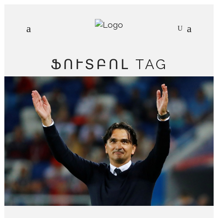
ՖՈՒՏԲՈԼ TAG