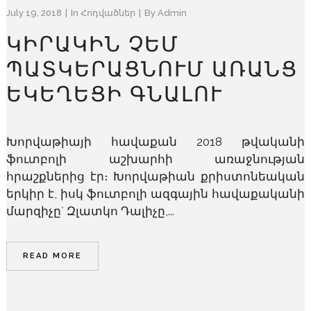
July 19, 2018
In
Հոդվածներ
By
Admin
ԿԻՐԱԿԻՆ ՉԵՄ
ՊԱՏԿԵՐԱՑՆՈՒՄ ԱՌԱՆՑ
ԵԿԵՂԵՑԻ ԳՆԱԼՈՒ
Խորվաթիայի հավաքան 2018 թվականի
ֆուտբոլի աշխարհի առաջնության
հրաշքներից էր։ Խորվաթիան քրիստոնեական
երկիր է, իսկ ֆուտբոլի ազգային հավաքականի
մարզիչը` Զլատկո Դալիչը,...
READ MORE