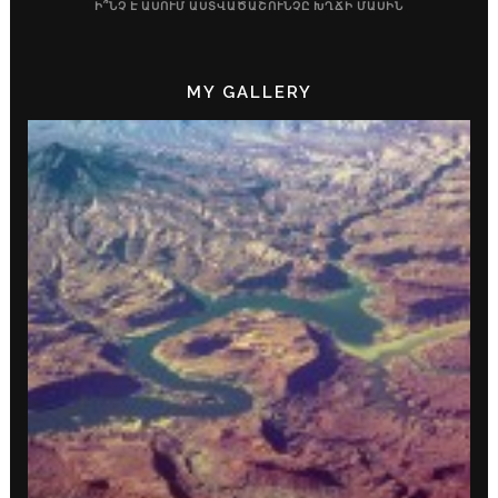
Ի՞ՆՉ Է ԱՍՈՒՄ ԱՍՏՎԱԾԱՇՈՒՆՉԸ ԽՂՃԻ ՄԱՍԻՆ
MY GALLERY