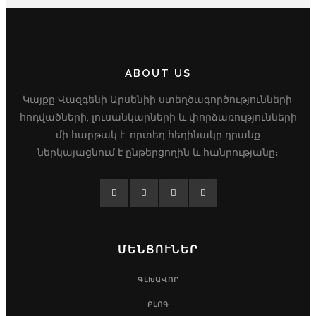
ABOUT US
Կայքը Վազգենի Արսենիի ստեղծագործությունների,
հոդվածների, լուսանկարների և փորձառությունների
մի հարթակ է, որտեղ հեղինակը դրանք
ներկայացնում է ընթերցողին և հանրությանը։
ՄԵՆՅՈՒՆԵՐ
ԳԼԽԱՎՈՐ
ԲԼՈԳ