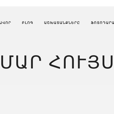
ԱՎՈՐ
ԲԼՈԳ
ԱՇԽԱՏԱՆՔՆԵՐԸ
ՖՈՏՈԴԱՐ
ՄԱՐ ՀՈՒՅՍ