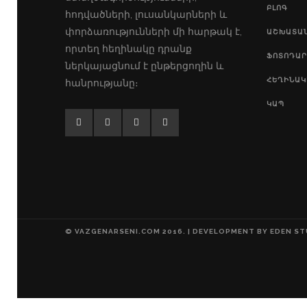
ԲԼՈԳ
հոդվածների, լուսանկարների և
փորձառությունների մի հարթակ է,
ԱՇԽԱՏԱ
որտեղ հեղինակը դրանք
ՖՈՏՈԴԱՐ
ներկայացնում է ընթերցողին և
ՀԵՂԻՆԱԿ
հանրությանը։
ԿԱՊ
© VAZGENARSENI.COM 2016. | DEVELOPMENT BY
EDEN ST