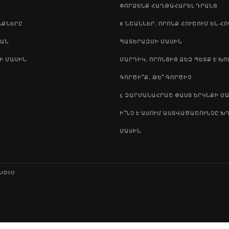
ՓՈՐՁԵՆՔ ՀԱՂԹԱՀԱՐԵԼ ԴՐԱՆՑ
ՆՔՆԵՐԸ
8 ՆՇԱՆՆԵՐ, ՈՐՈՆՔ ՀՈՒՇՈՒՄ ԵՆ ՀՈԳ
ԱՆ
ԱՏԵՐԱԶՄԻ ՄԱՍԻՆ
Ի ՄԱՍԻՆ
ՄԱՐԴԻԿ, ՈՐՈՆՑԻՑ ՁԵԶ ՊԵՏՔ Է ԽՈ
ԳՈՐԾԻ՞Ք, ԹԵ՞ ԳՈՐԾԻՉ
5 ԶԱՐՄԱՆԱՀՐԱՇ ՓԱՍՏ ԵՐԿՆՔԻ Մ
Ի՞ՆՉ Է ԱՍՈՒՄ ԱՍՏՎԱԾԱՇՈՒՆՉԸ Խ
ՄԱՍԻՆ
UDIO