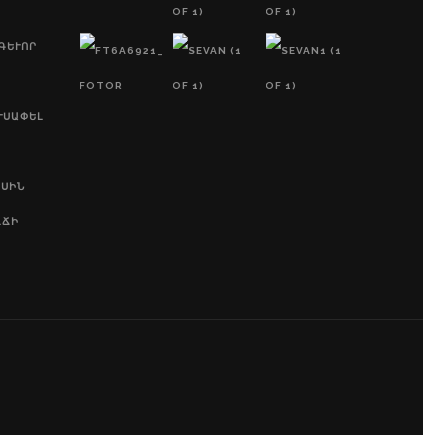
ԵՒՈՐ Պ
ՒՍԱՓԵԼ
ԱՍԻՆ
ՂՃԻ