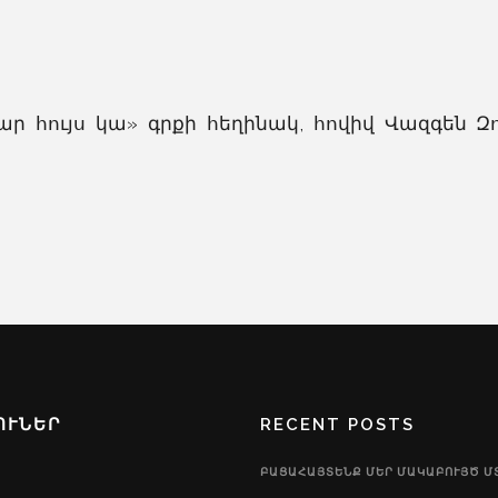
 համար հույս կա» գրքի հեղինակ, հովիվ Վազգեն
ՈՒՆԵՐ
RECENT POSTS
ԲԱՑԱՀԱՅՏԵՆՔ ՄԵՐ ՄԱԿԱԲՈՒՅԾ Մ