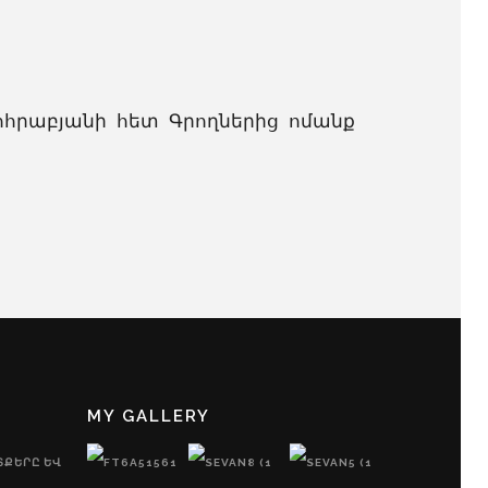
 Զոհրաբյանի հետ Գրողներից ոմանք
MY GALLERY
ՏՔԵՐԸ ԵՎ