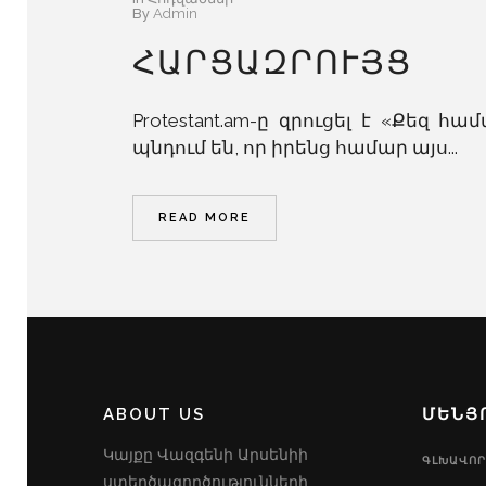
By
Admin
ՀԱՐՑԱԶՐՈՒՅՑ
Protestant.am-ը զրուցել է «Քեզ
պնդում են, որ իրենց համար այս...
READ MORE
ABOUT US
ՄԵՆՅ
Կայքը Վազգենի Արսենիի
ԳԼԽԱՎՈՐ
ստեղծագործությունների,