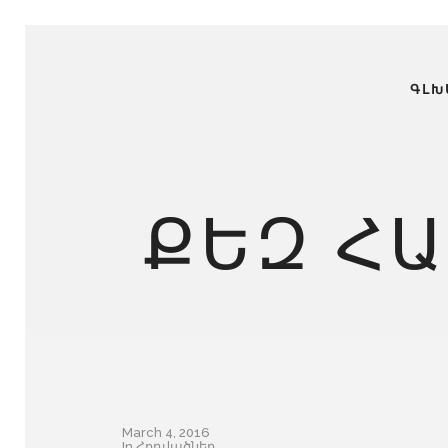
ԳԼԽ
ՔԵԶ ՀԱ
March 4, 2016
In
Հոդվածներ