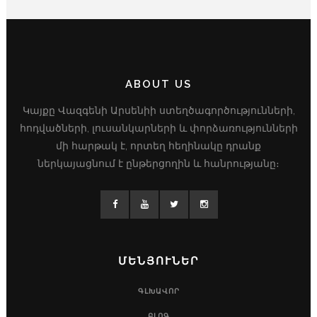
ABOUT US
Կայքը Վազգենի Արսենիի ստեղծագործությունների,
հոդվածների, լուսանկարների և փորձառությունների
մի հարթակ է, որտեղ հեղինակը դրանք
ներկայացնում է ընթերցողին և հանրությանը։
ՄԵՆՅՈՒՆԵՐ
ԳԼԽԱՎՈՐ
ԲԼՈԳ