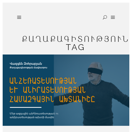
ՔԱՂԱՔԱԳԻՏՈՒԹՅՈՒՆ
TAG