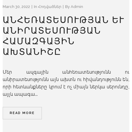
March 30, 2022
In
Հոդվածներ
By
Admin
ԱՆՀԵՌԱՏԵՍՈՒԹՅԱՆ ԵՒ Ա
ՆԻՐԱՏԵՍՈՒԹՅԱՆ Հ
ԱՄԱԶԳԱՅԻՆ Ա
ԽՏԱՆԻՇԸ
Մեր ազգային անհեռատեսությունն ու
անիրատեսությունն այն ախտն ու հիվանդությունն են,
որի հետևանքները կրում է ոչ միայն ներկա սերունդը,
այլև ապագա...
READ MORE