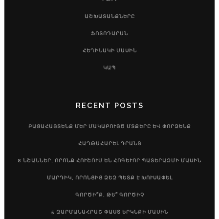
ԱՇԽԱՏԱՆՔՆԵՐԸ
ՖՈՏՈԴԱՐԱՆ
ՀԵՂԻՆԱԿԻ ՄԱՍԻՆ
ԿԱՊ
RECENT POSTS
ԲԱՑԱՀԱՅՏԵՆՔ ՄԵՐ ՄԱԿԱԲՈՒՅԾ ՄՏՔԵՐԸ ԵՎ ՓՈՐՁԵՆՔ
ՀԱՂԹԱՀԱՐԵԼ ԴՐԱՆՑ
8 ՆՇԱՆՆԵՐ, ՈՐՈՆՔ ՀՈՒՇՈՒՄ ԵՆ ՀՈԳԵՒՈՐ ՊԱՏԵՐԱԶՄԻ ՄԱՍԻՆ
ՄԱՐԴԻԿ, ՈՐՈՆՑԻՑ ՁԵԶ ՊԵՏՔ Է ԽՈՒՍԱՓԵԼ
ԳՈՐԾԻ՞Ք, ԹԵ՞ ԳՈՐԾԻՉ
5 ԶԱՐՄԱՆԱՀՐԱՇ ՓԱՍՏ ԵՐԿՆՔԻ ՄԱՍԻՆ