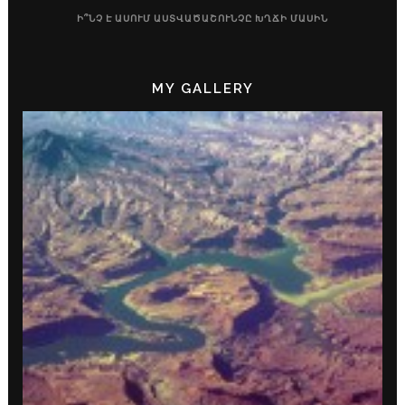
Ի՞ՆՉ Է ԱՍՈՒՄ ԱՍՏՎԱԾԱՇՈՒՆՉԸ ԽՂՃԻ ՄԱՍԻՆ
MY GALLERY