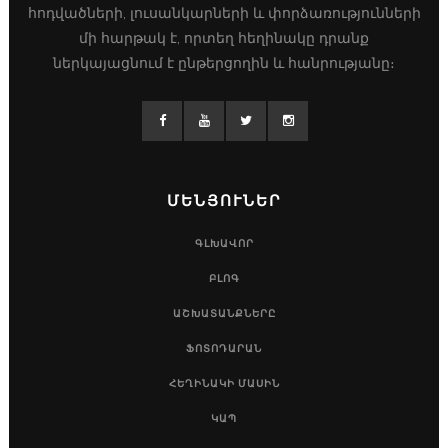
հոդվածների, լուսանկարների և փորձառությունների
մի հարթակ է, որտեղ հեղինակը դրանք
ներկայացնում է ընթերցողին և հանրությանը։
ՄԵՆՅՈՒՆԵՐ
ԳԼԽԱՎՈՐ
ԲԼՈԳ
ԱՇԽԱՏԱՆՔՆԵՐԸ
ՖՈՏՈԴԱՐԱՆ
ՀԵՂԻՆԱԿԻ ՄԱՍԻՆ
ԿԱՊ