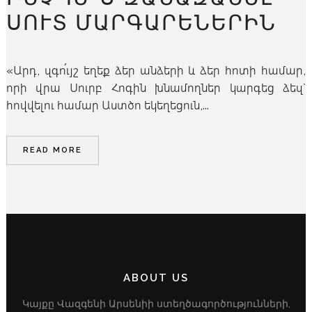
ՍՈՒՏ ՄԱՐԳԱՐԵՆԵՐԻՆ
«Արդ, զգո՛ւյշ եղեք ձեր անձերի և ձեր հոտի համար,
որի վրա Սուրբ Հոգին խնամողներ կարգեց ձեզ`
հովվելու համար Աստծո եկեղեցուն,...
READ MORE
ABOUT US
Կայքը Վազգենի Արսենիի ստեղծագործությունների,