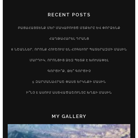
RECENT POSTS
ԲԱՑԱՀԱՅՏԵՆՔ ՄԵՐ ՄԱԿԱԲՈՒՅԾ ՄՏՔԵՐԸ ԵՎ ՓՈՐՁԵՆՔ
ՀԱՂԹԱՀԱՐԵԼ ԴՐԱՆՑ
8 ՆՇԱՆՆԵՐ, ՈՐՈՆՔ ՀՈՒՇՈՒՄ ԵՆ ՀՈԳԵՒՈՐ ՊԱՏԵՐԱԶՄԻ ՄԱՍԻՆ
ՄԱՐԴԻԿ, ՈՐՈՆՑԻՑ ՁԵԶ ՊԵՏՔ Է ԽՈՒՍԱՓԵԼ
ԳՈՐԾԻ՞Ք, ԹԵ՞ ԳՈՐԾԻՉ
5 ԶԱՐՄԱՆԱՀՐԱՇ ՓԱՍՏ ԵՐԿՆՔԻ ՄԱՍԻՆ
Ի՞ՆՉ Է ԱՍՈՒՄ ԱՍՏՎԱԾԱՇՈՒՆՉԸ ԽՂՃԻ ՄԱՍԻՆ
MY GALLERY