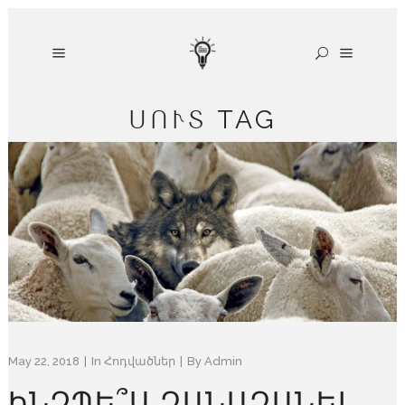
ՍՈՒՏ TAG
May 22, 2018
In
Հոդվածներ
By
Admin
ԻՆՉՊԵ՞Ս ԶԱՆԱԶԱՆԵԼ