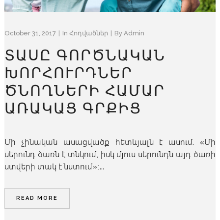
October 31, 2017
In
Հոդվածներ
By
Admin
ՏԱՍԸ ԳՈՐԾՆԱԿԱՆ
ԽՈՐՀՈՒՐԴՆԵՐ
ԾՆՈՂՆԵՐԻ ՀԱՄԱՐ
ԱՌԱԿԱՑ ԳՐՔԻՑ
Մի չինական ասացվածք հետևյալն է ասում. «Մի
սերունդ ծառն է տնկում, իսկ մյուս սերունդն այդ ծառի
ստվերի տակ է նստում»։...
READ MORE