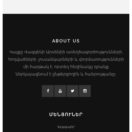
ABOUT US
Կայքը Վազգենի Արսենիի ստեղծագործությունների,
հոդվածների, լուսանկարների և փորձառությունների
մի հարթակ է, որտեղ հեղինակը դրանք
ներկայացնում է ընթերցողին և հանրությանը։
ՄԵՆՅՈՒՆԵՐ
ԳԼԽԱՎՈՐ