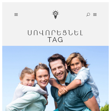
ՍՈՎՈՐԵՑՆԵԼ
TAG