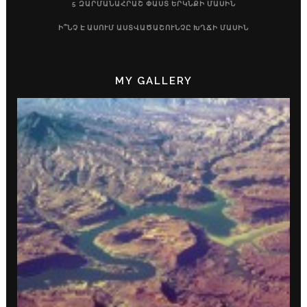
5 ԶԱՐՄԱՆԱՀՐԱՇ ՓԱՍՏ ԵՐԿՆՔԻ ՄԱՍԻՆ
Ի՞ՆՉ Է ԱՍՈՒՄ ԱՍՏՎԱԾԱՇՈՒՆՉԸ ԽՂՃԻ ՄԱՍԻՆ
MY GALLERY