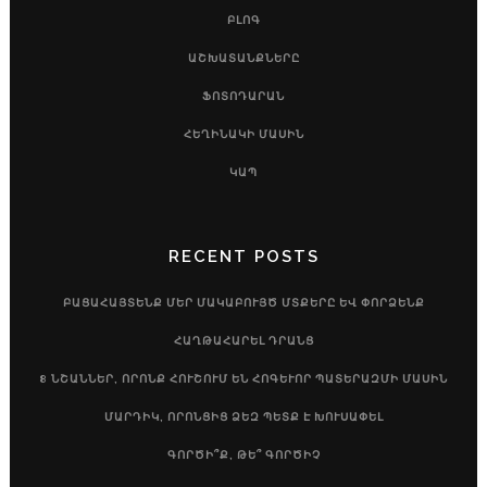
ԲԼՈԳ
ԱՇԽԱՏԱՆՔՆԵՐԸ
ՖՈՏՈԴԱՐԱՆ
ՀԵՂԻՆԱԿԻ ՄԱՍԻՆ
ԿԱՊ
RECENT POSTS
ԲԱՑԱՀԱՅՏԵՆՔ ՄԵՐ ՄԱԿԱԲՈՒՅԾ ՄՏՔԵՐԸ ԵՎ ՓՈՐՁԵՆՔ
ՀԱՂԹԱՀԱՐԵԼ ԴՐԱՆՑ
8 ՆՇԱՆՆԵՐ, ՈՐՈՆՔ ՀՈՒՇՈՒՄ ԵՆ ՀՈԳԵՒՈՐ ՊԱՏԵՐԱԶՄԻ ՄԱՍԻՆ
ՄԱՐԴԻԿ, ՈՐՈՆՑԻՑ ՁԵԶ ՊԵՏՔ Է ԽՈՒՍԱՓԵԼ
ԳՈՐԾԻ՞Ք, ԹԵ՞ ԳՈՐԾԻՉ