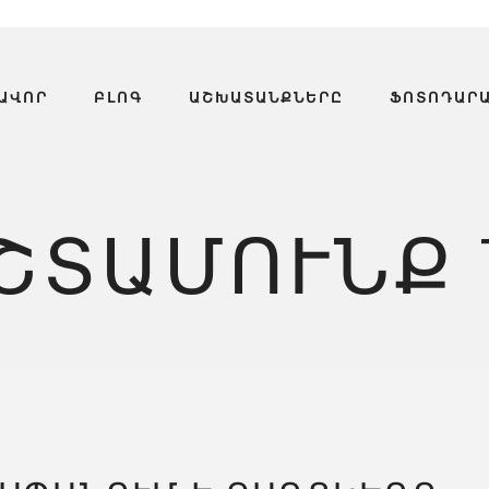
ԱՎՈՐ
ԲԼՈԳ
ԱՇԽԱՏԱՆՔՆԵՐԸ
ՖՈՏՈԴԱՐ
ՇՏԱՄՈՒՆՔ 