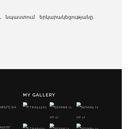
և նպաստում երկարակեցությանը.
MY GALLERY
ՏՔԵՐԸ ԵՎ
ԵՒՈՐ Պ