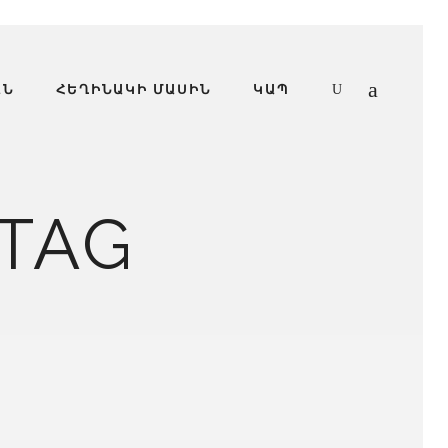
ԱՆ
ՀԵՂԻՆԱԿԻ ՄԱՍԻՆ
ԿԱՊ
TAG