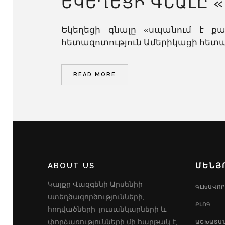
ԵԿԵՂԵՑԻ ԳՆԱԼԸ 
Եկեղեցի գնալը «սպանում է քա
հետազոտություն Ամերիկացի հետազո
READ MORE
ABOUT US
ՄԵՆՅ
Կայքը Վազգենի Արսենիի
ԳԼԽԱՎՈՐ
ստեղծագործությունների,
ԲԼՈԳ
հոդվածների, լուսանկարների և
փորձառությունների մի հարթակ է,
ԱՇԽԱՏԱ