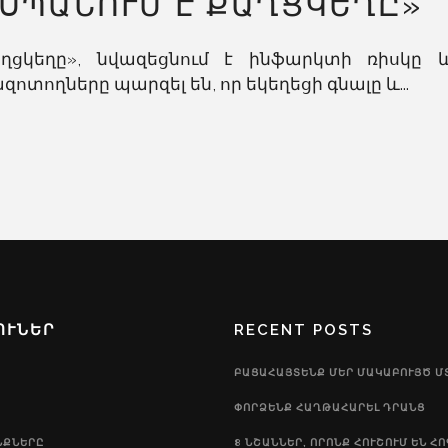
«ՍՊԱՆՈՒՄ Է ՔԱՂՑԿԵՂԸ»
ղցկեղը», նվազեցնում է ինֆարկտի ռիսկը 
տողները պարզել են, որ եկեղեցի գնալը և...
ՈՒՆԵՐ
RECENT POSTS
ԲԱՑԱՀԱՅՏԵՆՔ ՄԵՐ ՄԱԿԱԲՈՒՅԾ Մ
ՓՈՐՁԵՆՔ ՀԱՂԹԱՀԱՐԵԼ ԴՐԱՆՑ
ՆՔՆԵՐԸ
8 ՆՇԱՆՆԵՐ, ՈՐՈՆՔ ՀՈՒՇՈՒՄ ԵՆ ՀՈԳ