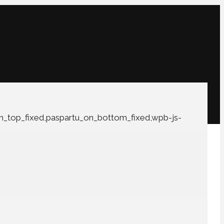
on_top_fixed,paspartu_on_bottom_fixed,wpb-js-