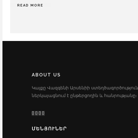
READ MORE
ABOUT US
Կայքը Վազգենի Արսենիի ստեղծագործություն
ներկայացնում է ընթերցողին և հանրությանը։
ՄԵՆՅՈՒՆԵՐ