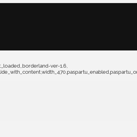
t_loaded,,borderland-ver-1.6,
slide_with_content,width_470,paspartu_enabled,paspartu_