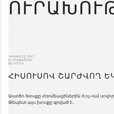
ՈՒՐԱԽՈՒԹ
January 23, 2017
In
Հոդվածներ
By
Admin
ՀԻՍՈՒՍՈՎ ՇԱՐԺՎՈՂ Ե
Աստծո Խոսքը Հռոմեացիներին 8:29-ում սով
Թեպետ այս խոսքը գրված է...