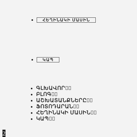
ՀԵՂԻՆԱԿԻ ՄԱՍԻՆ
ԿԱՊ
ԳԼԽԱՎՈՐ
ԲԼՈԳ
ԱՇԽԱՏԱՆՔՆԵՐԸ
ՖՈՏՈԴԱՐԱՆ
ՀԵՂԻՆԱԿԻ ՄԱՍԻՆ
ԿԱՊ