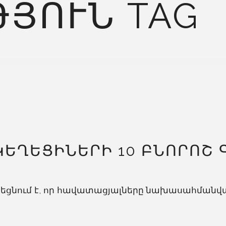
ՅՈՒՆ TAG
ԿԵՂԵՑԻՆԵՐԻ 10 ԲՆՈՐՈՇ 
որեցնում է, որ հավատացյալները նախասահմանված