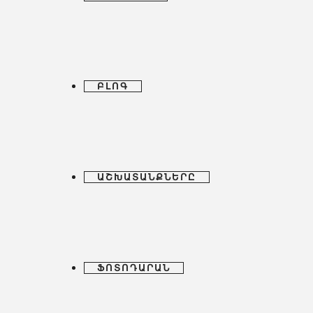
ԲԼՈԳ
ԱՇԽԱՏԱՆՔՆԵՐԸ
ՖՈՏՈԴԱՐԱՆ