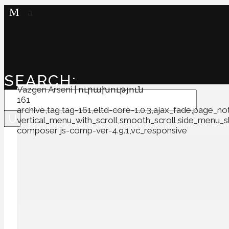
SEARCH:
Vazgen Arseni | ուրախություն
161
archive,tag,tag-161,eltd-core-1.0.3,ajax_fade,page_no
vertical_menu_with_scroll,smooth_scroll,side_menu_
composer js-comp-ver-4.9.1,vc_responsive