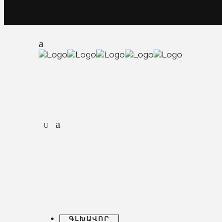
ԳԼԽԱՎՈՐ