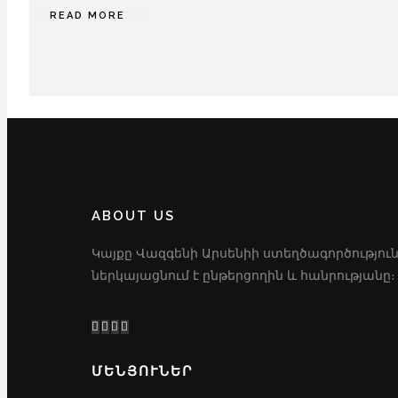
READ MORE
ABOUT US
Կայքը Վազգենի Արսենիի ստեղծագործություն
ներկայացնում է ընթերցողին և հանրությանը։
ՄԵՆՅՈՒՆԵՐ