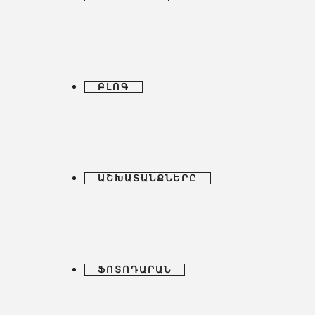
ԲԼՈԳ
ԱՇԽԱՏԱՆՔՆԵՐԸ
ՖՈՏՈԴԱՐԱՆ