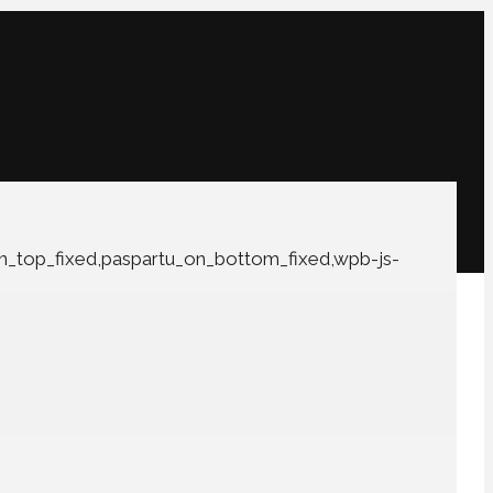
on_top_fixed,paspartu_on_bottom_fixed,wpb-js-