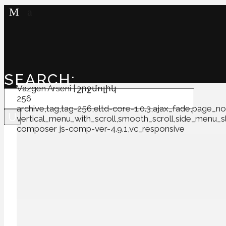
SEARCH:
Vazgen Arseni | շրջմոլիկ
256
archive,tag,tag-256,eltd-core-1.0.3,ajax_fade,page_no
vertical_menu_with_scroll,smooth_scroll,side_menu_
composer js-comp-ver-4.9.1,vc_responsive