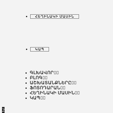
ՀԵՂԻՆԱԿԻ ՄԱՍԻՆ
ԿԱՊ
ԳԼԽԱՎՈՐ
ԲԼՈԳ
ԱՇԽԱՏԱՆՔՆԵՐԸ
ՖՈՏՈԴԱՐԱՆ
ՀԵՂԻՆԱԿԻ ՄԱՍԻՆ
ԿԱՊ