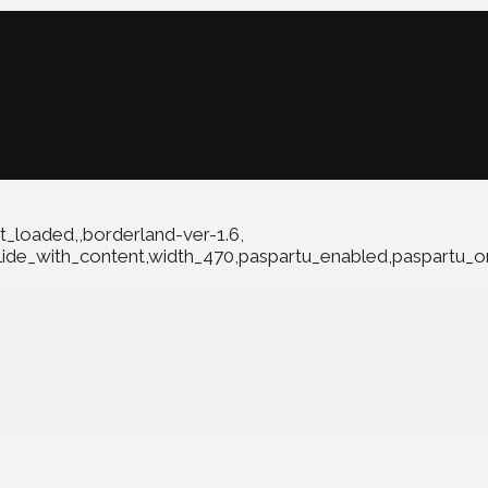
t_loaded,,borderland-ver-1.6,
slide_with_content,width_470,paspartu_enabled,paspartu_