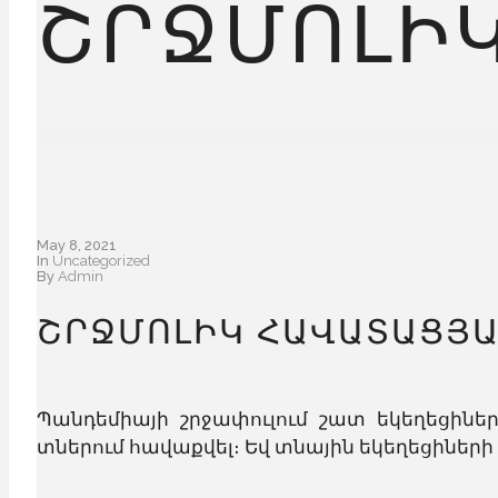
ՇՐՋՄՈԼԻԿ
May 8, 2021
In
Uncategorized
By
Admin
ՇՐՋՄՈԼԻԿ ՀԱՎԱՏԱՑՅԱ
Պանդեմիայի շրջափուլում շատ եկեղեցիներ
տներում հավաքվել։ Եվ տնային եկեղեցիների շ