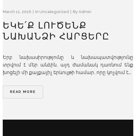
March 11, 2016
In
Uncategorized
By
Admin
ԵԿԵ՛Ք ԼՈՒԾԵՆՔ
ՆԱԽԱՆՁԻ ՀԱՐՑԵՐԸ
Երբ նախասիրությունը և նախապատվությունը
տրվում է մեր անձին, այդ ժամանակ դառնում ենք
խոցելի մի քայքայիչ երևույթի համար, որը կոչվում է...
READ MORE