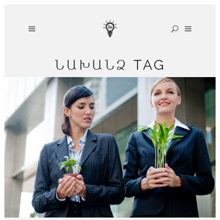
ՆԱԽԱՆՁ TAG