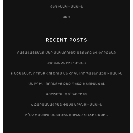
ՀԵՂԻՆԱԿԻ ՄԱՍԻՆ
ԿԱՊ
RECENT POSTS
ԲԱՑԱՀԱՅՏԵՆՔ ՄԵՐ ՄԱԿԱԲՈՒՅԾ ՄՏՔԵՐԸ ԵՎ ՓՈՐՁԵՆՔ
ՀԱՂԹԱՀԱՐԵԼ ԴՐԱՆՑ
8 ՆՇԱՆՆԵՐ, ՈՐՈՆՔ ՀՈՒՇՈՒՄ ԵՆ ՀՈԳԵՒՈՐ ՊԱՏԵՐԱԶՄԻ ՄԱՍԻՆ
ՄԱՐԴԻԿ, ՈՐՈՆՑԻՑ ՁԵԶ ՊԵՏՔ Է ԽՈՒՍԱՓԵԼ
ԳՈՐԾԻ՞Ք, ԹԵ՞ ԳՈՐԾԻՉ
5 ԶԱՐՄԱՆԱՀՐԱՇ ՓԱՍՏ ԵՐԿՆՔԻ ՄԱՍԻՆ
Ի՞ՆՉ Է ԱՍՈՒՄ ԱՍՏՎԱԾԱՇՈՒՆՉԸ ԽՂՃԻ ՄԱՍԻՆ