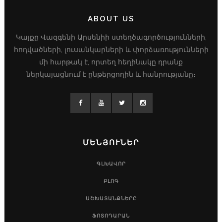
ABOUT US
Կայքը Վազգենի Արսենիի ստեղծագործությունների,
հոդվածների, լուսանկարների և փորձառությունների
մի հարթակ է, որտեղ հեղինակը դրանք
ներկայացնում է ընթերցողին և հանրությանը։
ՄԵՆՅՈՒՆԵՐ
ԳԼԽԱՎՈՐ
ԲԼՈԳ
ԱՇԽԱՏԱՆՔՆԵՐԸ
ՖՈՏՈԴԱՐԱՆ