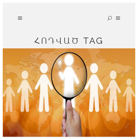
ՀՈԴՎԱԾ TAG