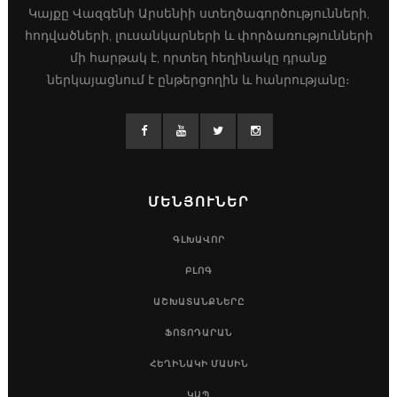
Կայքը Վազգենի Արսենիի ստեղծագործությունների,
հոդվածների, լուսանկարների և փորձառությունների
մի հարթակ է, որտեղ հեղինակը դրանք
ներկայացնում է ընթերցողին և հանրությանը։
ՄԵՆՅՈՒՆԵՐ
ԳԼԽԱՎՈՐ
ԲԼՈԳ
ԱՇԽԱՏԱՆՔՆԵՐԸ
ՖՈՏՈԴԱՐԱՆ
ՀԵՂԻՆԱԿԻ ՄԱՍԻՆ
ԿԱՊ