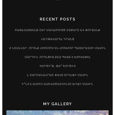
RECENT POSTS
ԲԱՑԱՀԱՅՏԵՆՔ ՄԵՐ ՄԱԿԱԲՈՒՅԾ ՄՏՔԵՐԸ ԵՎ ՓՈՐՁԵՆՔ
ՀԱՂԹԱՀԱՐԵԼ ԴՐԱՆՑ
8 ՆՇԱՆՆԵՐ, ՈՐՈՆՔ ՀՈՒՇՈՒՄ ԵՆ ՀՈԳԵՒՈՐ ՊԱՏԵՐԱԶՄԻ ՄԱՍԻՆ
ՄԱՐԴԻԿ, ՈՐՈՆՑԻՑ ՁԵԶ ՊԵՏՔ Է ԽՈՒՍԱՓԵԼ
ԳՈՐԾԻ՞Ք, ԹԵ՞ ԳՈՐԾԻՉ
5 ԶԱՐՄԱՆԱՀՐԱՇ ՓԱՍՏ ԵՐԿՆՔԻ ՄԱՍԻՆ
Ի՞ՆՉ Է ԱՍՈՒՄ ԱՍՏՎԱԾԱՇՈՒՆՉԸ ԽՂՃԻ ՄԱՍԻՆ
MY GALLERY