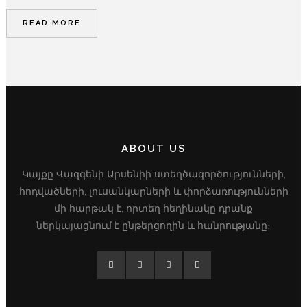
READ MORE
ABOUT US
Կայքը Վազգենի Արսենիի ստեղծագործությունների,
հոդվածների, լուսանկարների և փորձառությունների
մի հարթակ է, որտեղ հեղինակը դրանք
ներկայացնում է ընթերցողին և հանրությանը։