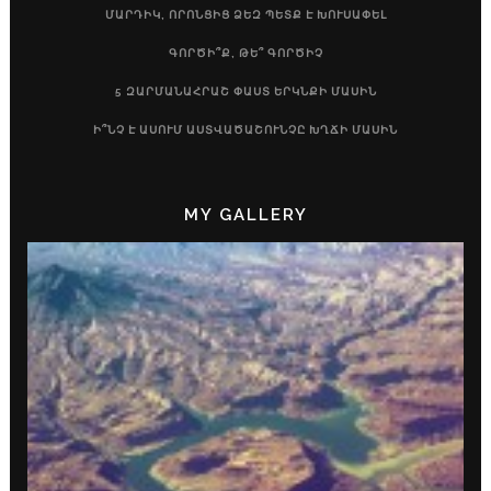
ՄԱՐԴԻԿ, ՈՐՈՆՑԻՑ ՁԵԶ ՊԵՏՔ Է ԽՈՒՍԱՓԵԼ
ԳՈՐԾԻ՞Ք, ԹԵ՞ ԳՈՐԾԻՉ
5 ԶԱՐՄԱՆԱՀՐԱՇ ՓԱՍՏ ԵՐԿՆՔԻ ՄԱՍԻՆ
Ի՞ՆՉ Է ԱՍՈՒՄ ԱՍՏՎԱԾԱՇՈՒՆՉԸ ԽՂՃԻ ՄԱՍԻՆ
MY GALLERY