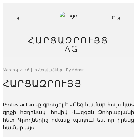
ՀԱՐՑԱԶՐՈՒՅՑ
TAG
March 4, 2016
In
Հոդվածներ
By
Admin
ՀԱՐՑԱԶՐՈՒՅՑ
Protestant.am-ը զրուցել է «Քեզ համար հույս կա»
գրքի հեղինակ, հովիվ Վազգեն Զոհրաբյանի
հետ Գրողներից ոմանք պնդում են, որ իրենց
համար այս...