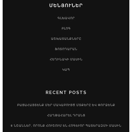
ՄԵՆՅՈՒՆԵՐ
ԳԼԽԱՎՈՐ
ԲԼՈԳ
ԱՇԽԱՏԱՆՔՆԵՐԸ
ՖՈՏՈԴԱՐԱՆ
ՀԵՂԻՆԱԿԻ ՄԱՍԻՆ
ԿԱՊ
RECENT POSTS
ԲԱՑԱՀԱՅՏԵՆՔ ՄԵՐ ՄԱԿԱԲՈՒՅԾ ՄՏՔԵՐԸ ԵՎ ՓՈՐՁԵՆՔ
ՀԱՂԹԱՀԱՐԵԼ ԴՐԱՆՑ
8 ՆՇԱՆՆԵՐ, ՈՐՈՆՔ ՀՈՒՇՈՒՄ ԵՆ ՀՈԳԵՒՈՐ ՊԱՏԵՐԱԶՄԻ ՄԱՍԻՆ