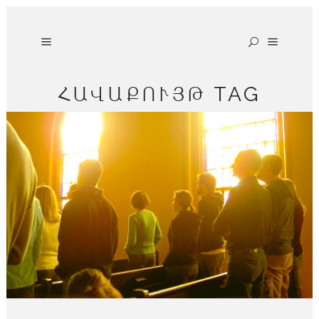
ՀԱՎԱՔՈՒՅԹ TAG