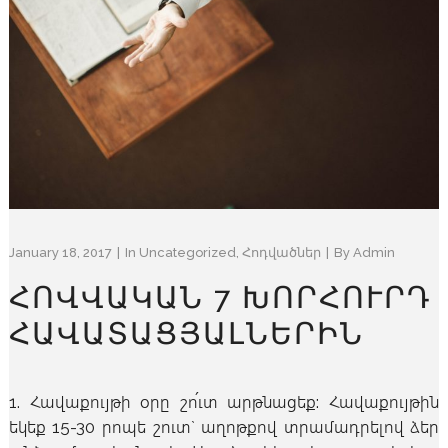
January 18, 2017
In
Uncategorized
,
Հոդվածներ
By
Admin
ՀՈՎՎԱԿԱՆ 7 ԽՈՐՀՈՒՐԴ
ՀԱՎԱՏԱՑՅԱԼՆԵՐԻՆ
1. Հավաքույթի օրը շո՛ւտ արթնացեք: Հավաքույթին
եկեք 15-30 րոպե շուտ` աղոթքով տրամադրելով ձեր