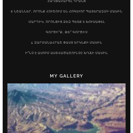
ՀԱՂԹԱՀԱՐԵԼ ԴՐԱՆՑ
8 ՆՇԱՆՆԵՐ, ՈՐՈՆՔ ՀՈՒՇՈՒՄ ԵՆ ՀՈԳԵՒՈՐ ՊԱՏԵՐԱԶՄԻ ՄԱՍԻՆ
ՄԱՐԴԻԿ, ՈՐՈՆՑԻՑ ՁԵԶ ՊԵՏՔ Է ԽՈՒՍԱՓԵԼ
ԳՈՐԾԻ՞Ք, ԹԵ՞ ԳՈՐԾԻՉ
5 ԶԱՐՄԱՆԱՀՐԱՇ ՓԱՍՏ ԵՐԿՆՔԻ ՄԱՍԻՆ
Ի՞ՆՉ Է ԱՍՈՒՄ ԱՍՏՎԱԾԱՇՈՒՆՉԸ ԽՂՃԻ ՄԱՍԻՆ
MY GALLERY