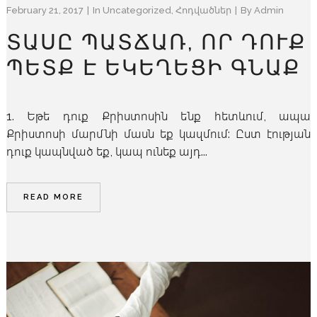
February 21, 2017
In
Uncategorized
,
Հոդվածներ
By
Admin
ՏԱՍԸ ՊԱՏՃԱՌ, ՈՐ ԴՈՒՔ
ՊԵՏՔ Է ԵԿԵՂԵՑԻ ԳՆԱՔ
1. Եթե դուք Քրիստոսին ենք հետևում, ապա
Քրիստոսի մարմնի մասն եք կազմում: Ըստ էության
դուք կապնված եք, կապ ունեք այդ...
READ MORE