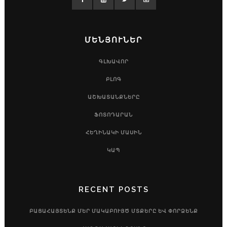
ՄԵՆՅՈՒՆԵՐ
ԳԼԽԱՎՈՐ
ԲԼՈԳ
ԱՇԽԱՏԱՆՔՆԵՐԸ
ՖՈՏՈԴԱՐԱՆ
ՀԵՂԻՆԱԿԻ ՄԱՍԻՆ
ԿԱՊ
RECENT POSTS
ԲԱՑԱՀԱՅՏԵՆՔ ՄԵՐ ՄԱԿԱԲՈՒՅԾ ՄՏՔԵՐԸ ԵՎ ՓՈՐՁԵՆՔ