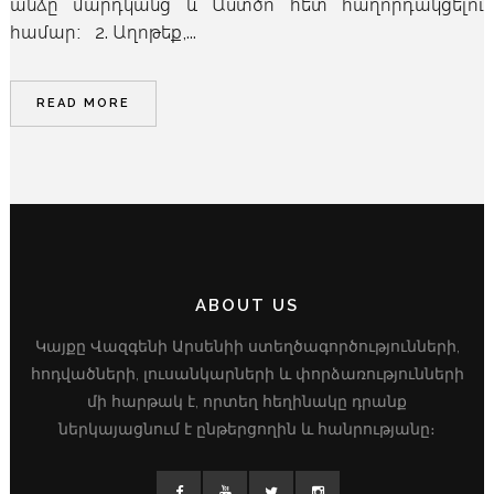
անձը մարդկանց և Աստծո հետ հաղորդակցելու
համար։ 2. Աղոթեք,...
READ MORE
ABOUT US
Կայքը Վազգենի Արսենիի ստեղծագործությունների,
հոդվածների, լուսանկարների և փորձառությունների
մի հարթակ է, որտեղ հեղինակը դրանք
ներկայացնում է ընթերցողին և հանրությանը։