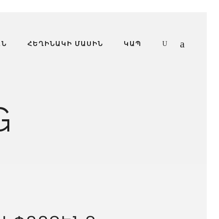
ԱՆ
ՀԵՂԻՆԱԿԻ ՄԱՍԻՆ
ԿԱՊ
G