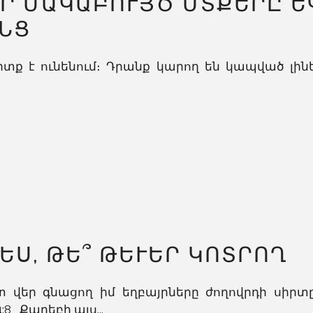
Ր ՄԱԿԱԲՈՒՅԾ ՄՏՔԵՐԸ Ե
ՆՑ
իտք է ունենում։ Դրանք կարող են կապված լինե
Ս, ԹԵ՞ ԹԵՒԵՐ ԿՈՏՐՈՂ
 վեր գնացող իմ եղբայրները ժողովրդի սիրտը
:8 Քաղեբի այս...