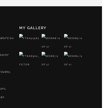
MY GALLERY
ՏՔԵՐԸ ԵՎ
ԵՒՈՐ Պ
ՒՍԱՓԵԼ
ԱՍԻՆ
ՂՃԻ