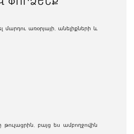
Վ ՓՈՐՁԵՆՔ
լ մարդու առօրյայի, անելիքների և
 թուլացրին, բայց ես ամբողջովին