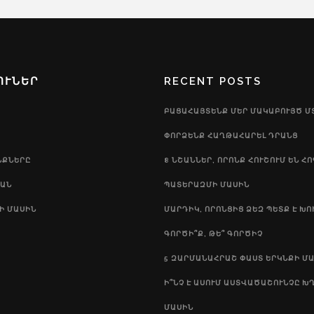
ՈՒՆԵՐ
RECENT POSTS
ԲԱՑԱՀԱՅՏԵՆՔ ՄԵՐ ՄԱԿԱԲՈՒՅԾ Մ
ՓՈՐՁԵՆՔ ՀԱՂԹԱՀԱՐԵԼ ԴՐԱՆՑ
ՆՔՆԵՐԸ
8 ՆՇԱՆՆԵՐ, ՈՐՈՆՔ ՀՈՒՇՈՒՄ ԵՆ ՀՈԳ
ԱՆ
ԱՏԵՐԱԶՄԻ ՄԱՍԻՆ
Ի ՄԱՍԻՆ
ՄԱՐԴԻԿ, ՈՐՈՆՑԻՑ ՁԵԶ ՊԵՏՔ Է ԽՈ
ԳՈՐԾԻ՞Ք, ԹԵ՞ ԳՈՐԾԻՉ
5 ԶԱՐՄԱՆԱՀՐԱՇ ՓԱՍՏ ԵՐԿՆՔԻ Մ
Ի՞ՆՉ Է ԱՍՈՒՄ ԱՍՏՎԱԾԱՇՈՒՆՉԸ Խ
ՄԱՍԻՆ