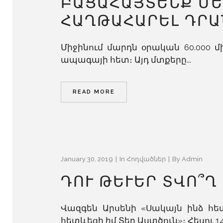
ԲԱՑԱՀԱՅՏԵՆՔ ՄԵ
ՀԱՂԹԱՀԱՐԵԼ ԴՐԱ
Միջինում մարդն օրական 60.000 մ
ապագայի հետ։ Այդ մտքերը...
READ MORE
January 30, 2019
In
Հոդվածներ
By
Admin
ԴՈՒ ԹԵՒԵՐ ՏՎՈ՞Ղ Ե
Վազգեն Արսենի «Սակայն ինձ հետ
հետևեցի իմ Տեր Աստծուն»։ Հեսու 14