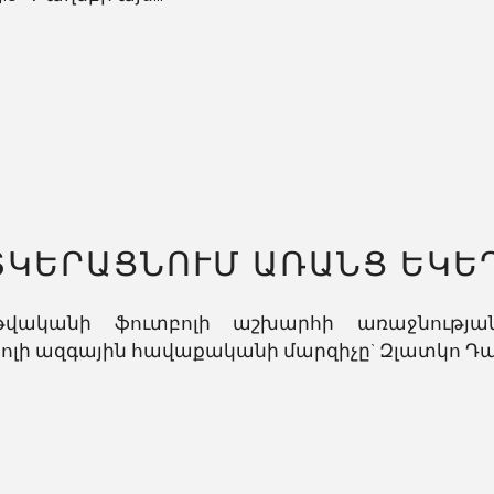
ՏԿԵՐԱՑՆՈՒՄ ԱՌԱՆՑ ԵԿԵ
վականի ֆուտբոլի աշխարհի առաջնությա
ոլի ազգային հավաքականի մարզիչը` Զլատկո Դալիչ