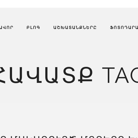
ԱՎՈՐ
ԲԼՈԳ
ԱՇԽԱՏԱՆՔՆԵՐԸ
ՖՈՏՈԴԱՐ
ՀԱՎԱՏՔ TA