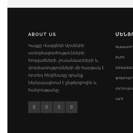
ABOUT US
ՄԵՆՅ
Կայքը Վազգենի Արսենիի
ԳԼԽԱՎՈՐ
ստեղծագործությունների,
ԲԼՈԳ
հոդվածների, լուսանկարների և
փորձառությունների մի հարթակ է,
ԱՇԽԱՏԱ
որտեղ հեղինակը դրանք
ՖՈՏՈԴԱՐ
ներկայացնում է ընթերցողին և
ՀԵՂԻՆԱԿ
հանրությանը։
ԿԱՊ