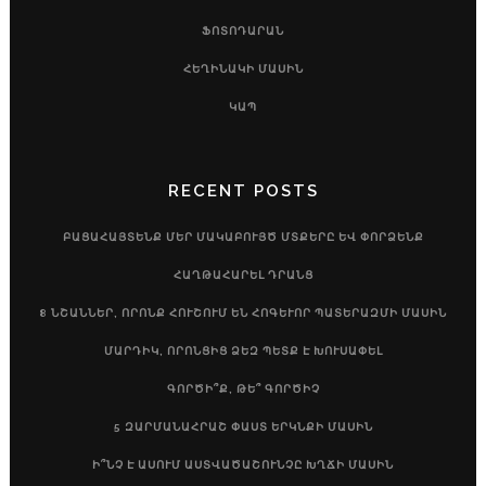
ՖՈՏՈԴԱՐԱՆ
ՀԵՂԻՆԱԿԻ ՄԱՍԻՆ
ԿԱՊ
RECENT POSTS
ԲԱՑԱՀԱՅՏԵՆՔ ՄԵՐ ՄԱԿԱԲՈՒՅԾ ՄՏՔԵՐԸ ԵՎ ՓՈՐՁԵՆՔ
ՀԱՂԹԱՀԱՐԵԼ ԴՐԱՆՑ
8 ՆՇԱՆՆԵՐ, ՈՐՈՆՔ ՀՈՒՇՈՒՄ ԵՆ ՀՈԳԵՒՈՐ ՊԱՏԵՐԱԶՄԻ ՄԱՍԻՆ
ՄԱՐԴԻԿ, ՈՐՈՆՑԻՑ ՁԵԶ ՊԵՏՔ Է ԽՈՒՍԱՓԵԼ
ԳՈՐԾԻ՞Ք, ԹԵ՞ ԳՈՐԾԻՉ
5 ԶԱՐՄԱՆԱՀՐԱՇ ՓԱՍՏ ԵՐԿՆՔԻ ՄԱՍԻՆ
Ի՞ՆՉ Է ԱՍՈՒՄ ԱՍՏՎԱԾԱՇՈՒՆՉԸ ԽՂՃԻ ՄԱՍԻՆ