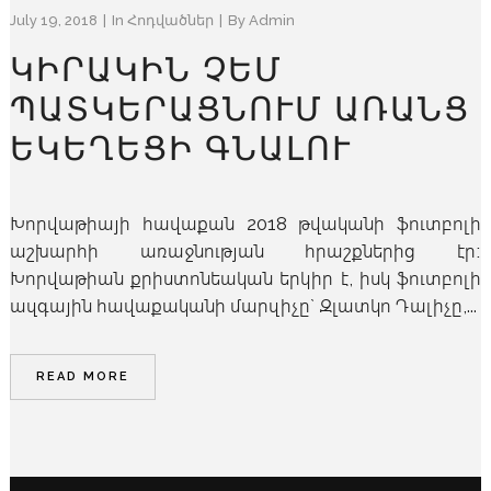
July 19, 2018
In
Հոդվածներ
By
Admin
ԿԻՐԱԿԻՆ ՉԵՄ
ՊԱՏԿԵՐԱՑՆՈՒՄ ԱՌԱՆՑ
ԵԿԵՂԵՑԻ ԳՆԱԼՈՒ
Խորվաթիայի հավաքան 2018 թվականի ֆուտբոլի
աշխարհի առաջնության հրաշքներից էր։
Խորվաթիան քրիստոնեական երկիր է, իսկ ֆուտբոլի
ազգային հավաքականի մարզիչը` Զլատկո Դալիչը,...
READ MORE