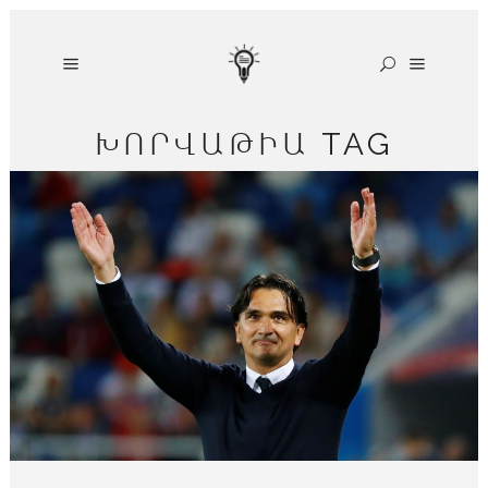
ԽՈՐՎԱԹԻԱ TAG