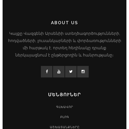
ABOUT US
Կայքը Վազգենի Արսենիի ստեղծագործությունների,
հոդվածների, լուսանկարների և փորձառությունների
մի հարթակ է, որտեղ հեղինակը դրանք
ներկայացնում է ընթերցողին և հանրությանը։
ՄԵՆՅՈՒՆԵՐ
ԳԼԽԱՎՈՐ
ԲԼՈԳ
ԱՇԽԱՏԱՆՔՆԵՐԸ