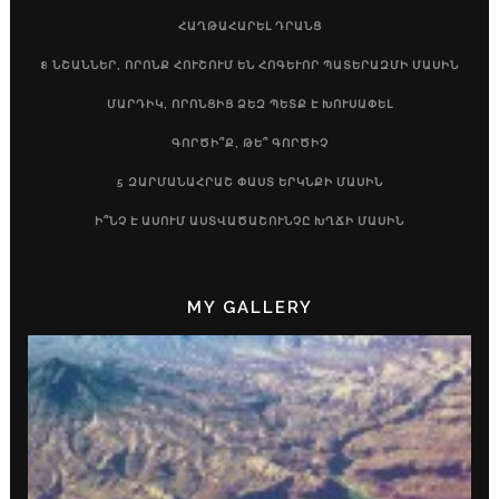
ՀԱՂԹԱՀԱՐԵԼ ԴՐԱՆՑ
8 ՆՇԱՆՆԵՐ, ՈՐՈՆՔ ՀՈՒՇՈՒՄ ԵՆ ՀՈԳԵՒՈՐ ՊԱՏԵՐԱԶՄԻ ՄԱՍԻՆ
ՄԱՐԴԻԿ, ՈՐՈՆՑԻՑ ՁԵԶ ՊԵՏՔ Է ԽՈՒՍԱՓԵԼ
ԳՈՐԾԻ՞Ք, ԹԵ՞ ԳՈՐԾԻՉ
5 ԶԱՐՄԱՆԱՀՐԱՇ ՓԱՍՏ ԵՐԿՆՔԻ ՄԱՍԻՆ
Ի՞ՆՉ Է ԱՍՈՒՄ ԱՍՏՎԱԾԱՇՈՒՆՉԸ ԽՂՃԻ ՄԱՍԻՆ
MY GALLERY