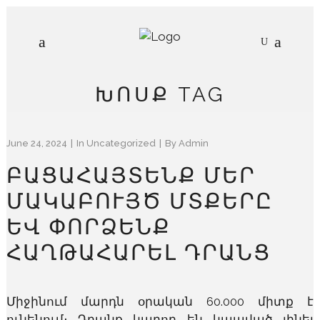
ԽՈՍՔ TAG
June 24, 2024
In
Uncategorized
By
Admin
ԲԱՑԱՀԱՅՏԵՆՔ ՄԵՐ
ՄԱԿԱԲՈՒՅԾ ՄՏՔԵՐԸ
ԵՎ ՓՈՐՁԵՆՔ
ՀԱՂԹԱՀԱՐԵԼ ԴՐԱՆՑ
Միջինում մարդն օրական 60.000 միտք է
ունենում։ Դրանք կարող են կապված լինել