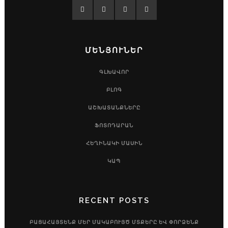
ՄԵՆՅՈՒՆԵՐ
ԳԼԽԱՎՈՐ
ԲԼՈԳ
ԱՇԽԱՏԱՆՔՆԵՐԸ
ՖՈՏՈԴԱՐԱՆ
ՀԵՂԻՆԱԿԻ ՄԱՍԻՆ
ԿԱՊ
RECENT POSTS
ԲԱՑԱՀԱՅՏԵՆՔ ՄԵՐ ՄԱԿԱԲՈՒՅԾ ՄՏՔԵՐԸ ԵՎ ՓՈՐՁԵՆՔ