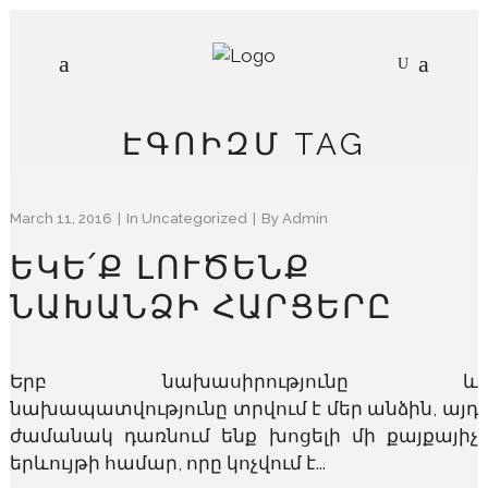
ԷԳՈԻԶՄ TAG
March 11, 2016
In
Uncategorized
By
Admin
ԵԿԵ՛Ք ԼՈՒԾԵՆՔ
ՆԱԽԱՆՁԻ ՀԱՐՑԵՐԸ
Երբ նախասիրությունը և
նախապատվությունը տրվում է մեր անձին, այդ
ժամանակ դառնում ենք խոցելի մի քայքայիչ
երևույթի համար, որը կոչվում է...