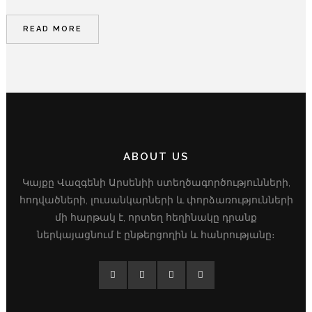
READ MORE
ABOUT US
Կայքը Վազգենի Արսենիի ստեղծագործությունների,
հոդվածների, լուսանկարների և փորձառությունների
մի հարթակ է, որտեղ հեղինակը դրանք
ներկայացնում է ընթերցողին և հանրությանը։