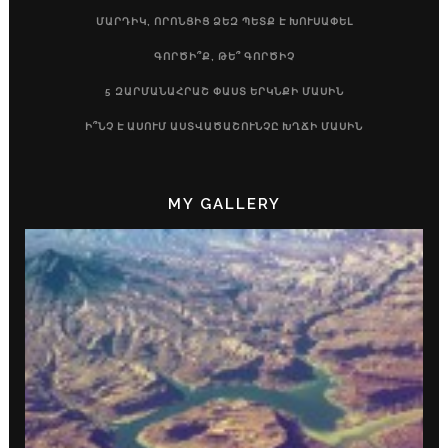
ՄԱՐԴԻԿ, ՈՐՈՆՑԻՑ ՁԵԶ ՊԵՏՔ Է ԽՈՒՍԱՓԵԼ
ԳՈՐԾԻ՞Ք, ԹԵ՞ ԳՈՐԾԻՉ
5 ԶԱՐՄԱՆԱՀՐԱՇ ՓԱՍՏ ԵՐԿՆՔԻ ՄԱՍԻՆ
Ի՞ՆՉ Է ԱՍՈՒՄ ԱՍՏՎԱԾԱՇՈՒՆՉԸ ԽՂՃԻ ՄԱՍԻՆ
MY GALLERY