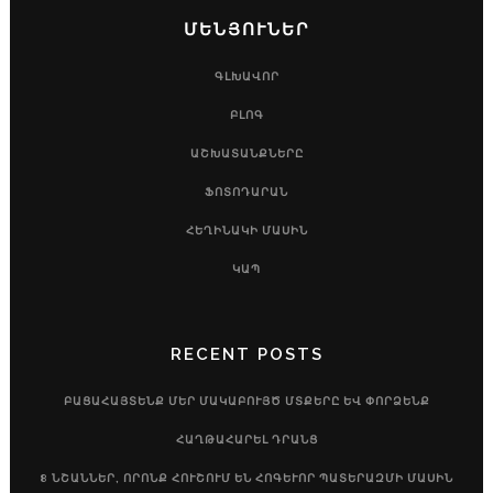
ՄԵՆՅՈՒՆԵՐ
ԳԼԽԱՎՈՐ
ԲԼՈԳ
ԱՇԽԱՏԱՆՔՆԵՐԸ
ՖՈՏՈԴԱՐԱՆ
ՀԵՂԻՆԱԿԻ ՄԱՍԻՆ
ԿԱՊ
RECENT POSTS
ԲԱՑԱՀԱՅՏԵՆՔ ՄԵՐ ՄԱԿԱԲՈՒՅԾ ՄՏՔԵՐԸ ԵՎ ՓՈՐՁԵՆՔ
ՀԱՂԹԱՀԱՐԵԼ ԴՐԱՆՑ
8 ՆՇԱՆՆԵՐ, ՈՐՈՆՔ ՀՈՒՇՈՒՄ ԵՆ ՀՈԳԵՒՈՐ ՊԱՏԵՐԱԶՄԻ ՄԱՍԻՆ