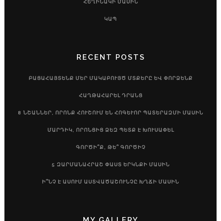
ՀԵՂԻՆԱԿԻ ՄԱՍԻՆ
ԿԱՊ
RECENT POSTS
ԲԱՑԱՀԱՅՏԵՆՔ ՄԵՐ ՄԱԿԱԲՈՒՅԾ ՄՏՔԵՐԸ ԵՎ ՓՈՐՁԵՆՔ
ՀԱՂԹԱՀԱՐԵԼ ԴՐԱՆՑ
8 ՆՇԱՆՆԵՐ, ՈՐՈՆՔ ՀՈՒՇՈՒՄ ԵՆ ՀՈԳԵՒՈՐ ՊԱՏԵՐԱԶՄԻ ՄԱՍԻՆ
ՄԱՐԴԻԿ, ՈՐՈՆՑԻՑ ՁԵԶ ՊԵՏՔ Է ԽՈՒՍԱՓԵԼ
ԳՈՐԾԻ՞Ք, ԹԵ՞ ԳՈՐԾԻՉ
5 ԶԱՐՄԱՆԱՀՐԱՇ ՓԱՍՏ ԵՐԿՆՔԻ ՄԱՍԻՆ
Ի՞ՆՉ Է ԱՍՈՒՄ ԱՍՏՎԱԾԱՇՈՒՆՉԸ ԽՂՃԻ ՄԱՍԻՆ
MY GALLERY