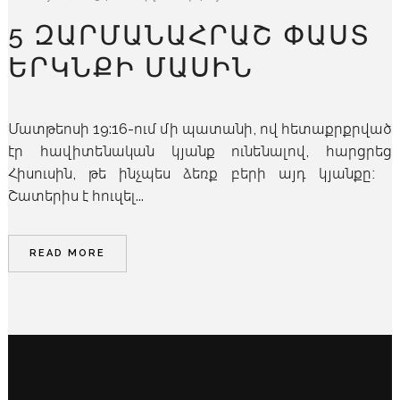
5 ԶԱՐՄԱՆԱՀՐԱՇ ՓԱՍՏ
ԵՐԿՆՔԻ ՄԱՍԻՆ
Մատթեոսի 19:16-ում մի պատանի, ով հետաքրքրված
էր հավիտենական կյանք ունենալով, հարցրեց
Հիսուսին, թե ինչպես ձեռք բերի այդ կյանքը։
Շատերիս է հուզել...
READ MORE