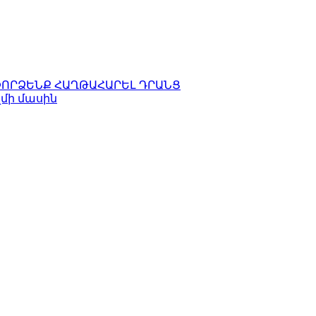
ՓՈՐՁԵՆՔ ՀԱՂԹԱՀԱՐԵԼ ԴՐԱՆՑ
զմի մասին