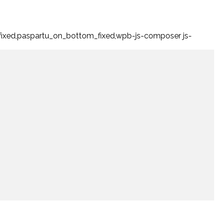
fixed,paspartu_on_bottom_fixed,wpb-js-composer js-