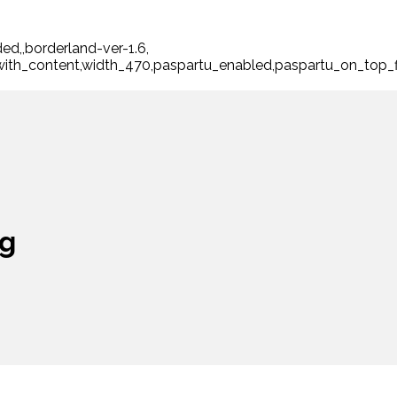
ed,,borderland-ver-1.6,
_with_content,width_470,paspartu_enabled,paspartu_on_top_
g