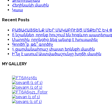
Ֆոտոդարան
Հեղինակի մասին
Կապ
Recent Posts
ԲԱՑԱՀԱՅՏԵՆՔ ՄԵՐ ՄԱԿԱԲՈՒՅԾ ՄՏՔԵՐԸ ԵՎ 
8 նշաններ, որոնք հուշում են հոգևոր պատերա
Մարդիկ, որոնցից ձեզ պետք է խուսափել
Գործի՞ք, թե՞ գործիչ
5 զարմանահրաշ փաստ երկնքի մասին
Ի՞նչ է ասում Աստվածաշունչը խղճի մասին
MY GALLERY