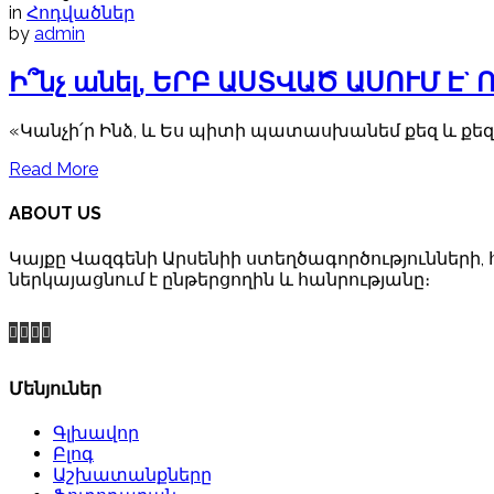
in
Հոդվածներ
by
admin
Ի՞նչ անել, ԵՐԲ ԱՍՏՎԱԾ ԱՍՈՒՄ Է` 
«Կանչի՛ր Ինձ, և Ես պիտի պատասխանեմ քեզ և քեզ մե
Read More
ABOUT US
Կայքը Վազգենի Արսենիի ստեղծագործությունների, 
ներկայացնում է ընթերցողին և հանրությանը։
Մենյուներ
Գլխավոր
Բլոգ
Աշխատանքները