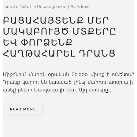
June 24, 2024
In
Uncategorized
By
Admin
ԲԱՑԱՀԱՅՏԵՆՔ ՄԵՐ
ՄԱԿԱԲՈՒՅԾ ՄՏՔԵՐԸ
ԵՎ ՓՈՐՁԵՆՔ
ՀԱՂԹԱՀԱՐԵԼ ԴՐԱՆՑ
Միջինում մարդն օրական 60.000 միտք է ունենում։
Դրանք կարող են կապված լինել մարդու առօրյայի,
անելիքների և ապագայի հետ։ Այդ մտքերը...
READ MORE