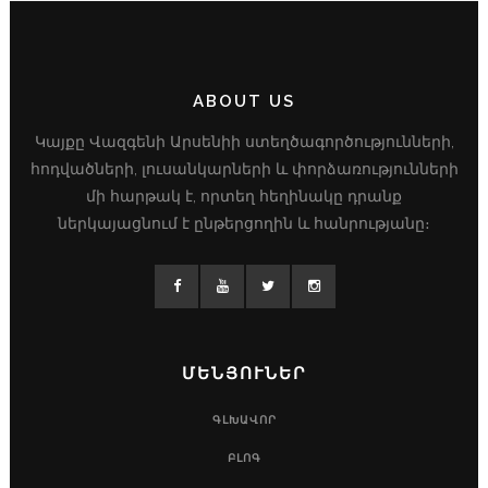
ABOUT US
Կայքը Վազգենի Արսենիի ստեղծագործությունների,
հոդվածների, լուսանկարների և փորձառությունների
մի հարթակ է, որտեղ հեղինակը դրանք
ներկայացնում է ընթերցողին և հանրությանը։
ՄԵՆՅՈՒՆԵՐ
ԳԼԽԱՎՈՐ
ԲԼՈԳ