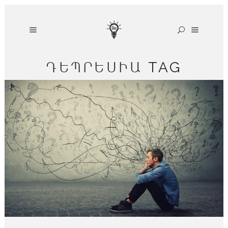
ԴԵՊՐԵՍԻԱ TAG