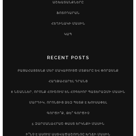
ԱՇԽԱՏԱՆՔՆԵՐԸ
ՖՈՏՈԴԱՐԱՆ
ՀԵՂԻՆԱԿԻ ՄԱՍԻՆ
ԿԱՊ
RECENT POSTS
ԲԱՑԱՀԱՅՏԵՆՔ ՄԵՐ ՄԱԿԱԲՈՒՅԾ ՄՏՔԵՐԸ ԵՎ ՓՈՐՁԵՆՔ
ՀԱՂԹԱՀԱՐԵԼ ԴՐԱՆՑ
8 ՆՇԱՆՆԵՐ, ՈՐՈՆՔ ՀՈՒՇՈՒՄ ԵՆ ՀՈԳԵՒՈՐ ՊԱՏԵՐԱԶՄԻ ՄԱՍԻՆ
ՄԱՐԴԻԿ, ՈՐՈՆՑԻՑ ՁԵԶ ՊԵՏՔ Է ԽՈՒՍԱՓԵԼ
ԳՈՐԾԻ՞Ք, ԹԵ՞ ԳՈՐԾԻՉ
5 ԶԱՐՄԱՆԱՀՐԱՇ ՓԱՍՏ ԵՐԿՆՔԻ ՄԱՍԻՆ
Ի՞ՆՉ Է ԱՍՈՒՄ ԱՍՏՎԱԾԱՇՈՒՆՉԸ ԽՂՃԻ ՄԱՍԻՆ