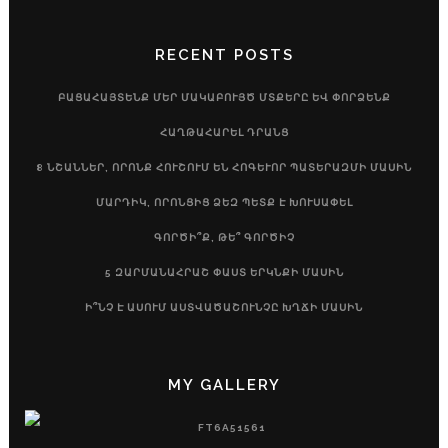
RECENT POSTS
ԲԱՑԱՀԱՅՏԵՆՔ ՄԵՐ ՄԱԿԱԲՈՒՅԾ ՄՏՔԵՐԸ ԵՎ ՓՈՐՁԵՆՔ
ՀԱՂԹԱՀԱՐԵԼ ԴՐԱՆՑ
8 ՆՇԱՆՆԵՐ, ՈՐՈՆՔ ՀՈՒՇՈՒՄ ԵՆ ՀՈԳԵՒՈՐ ՊԱՏԵՐԱԶՄԻ ՄԱՍԻՆ
ՄԱՐԴԻԿ, ՈՐՈՆՑԻՑ ՁԵԶ ՊԵՏՔ Է ԽՈՒՍԱՓԵԼ
ԳՈՐԾԻ՞Ք, ԹԵ՞ ԳՈՐԾԻՉ
5 ԶԱՐՄԱՆԱՀՐԱՇ ՓԱՍՏ ԵՐԿՆՔԻ ՄԱՍԻՆ
Ի՞ՆՉ Է ԱՍՈՒՄ ԱՍՏՎԱԾԱՇՈՒՆՉԸ ԽՂՃԻ ՄԱՍԻՆ
MY GALLERY