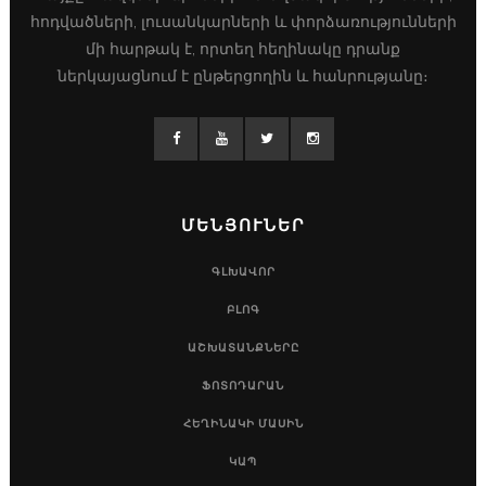
հոդվածների, լուսանկարների և փորձառությունների
մի հարթակ է, որտեղ հեղինակը դրանք
ներկայացնում է ընթերցողին և հանրությանը։
ՄԵՆՅՈՒՆԵՐ
ԳԼԽԱՎՈՐ
ԲԼՈԳ
ԱՇԽԱՏԱՆՔՆԵՐԸ
ՖՈՏՈԴԱՐԱՆ
ՀԵՂԻՆԱԿԻ ՄԱՍԻՆ
ԿԱՊ