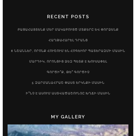
RECENT POSTS
ԲԱՑԱՀԱՅՏԵՆՔ ՄԵՐ ՄԱԿԱԲՈՒՅԾ ՄՏՔԵՐԸ ԵՎ ՓՈՐՁԵՆՔ
ՀԱՂԹԱՀԱՐԵԼ ԴՐԱՆՑ
8 ՆՇԱՆՆԵՐ, ՈՐՈՆՔ ՀՈՒՇՈՒՄ ԵՆ ՀՈԳԵՒՈՐ ՊԱՏԵՐԱԶՄԻ ՄԱՍԻՆ
ՄԱՐԴԻԿ, ՈՐՈՆՑԻՑ ՁԵԶ ՊԵՏՔ Է ԽՈՒՍԱՓԵԼ
ԳՈՐԾԻ՞Ք, ԹԵ՞ ԳՈՐԾԻՉ
5 ԶԱՐՄԱՆԱՀՐԱՇ ՓԱՍՏ ԵՐԿՆՔԻ ՄԱՍԻՆ
Ի՞ՆՉ Է ԱՍՈՒՄ ԱՍՏՎԱԾԱՇՈՒՆՉԸ ԽՂՃԻ ՄԱՍԻՆ
MY GALLERY