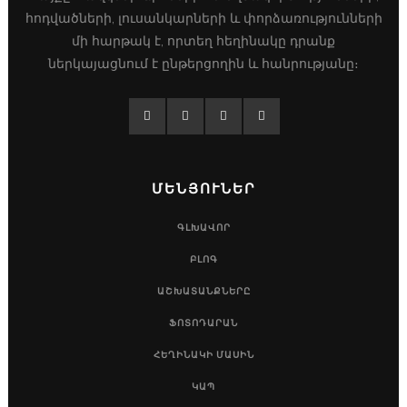
հոդվածների, լուսանկարների և փորձառությունների
մի հարթակ է, որտեղ հեղինակը դրանք
ներկայացնում է ընթերցողին և հանրությանը։
ՄԵՆՅՈՒՆԵՐ
ԳԼԽԱՎՈՐ
ԲԼՈԳ
ԱՇԽԱՏԱՆՔՆԵՐԸ
ՖՈՏՈԴԱՐԱՆ
ՀԵՂԻՆԱԿԻ ՄԱՍԻՆ
ԿԱՊ