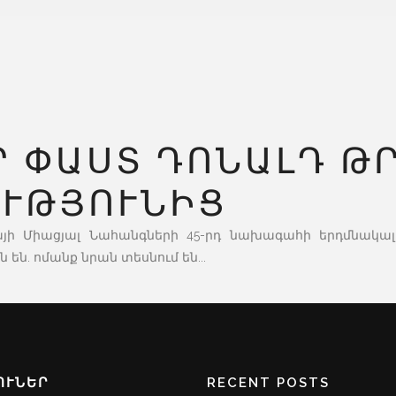
Ր ՓԱՍՏ ԴՈՆԱԼԴ Թ
ՒԹՅՈՒՆԻՑ
այի Միացյալ Նահանգների 45-րդ նախագահի երդմնակա
ն. ոմանք նրան տեսնում են...
ՈՒՆԵՐ
RECENT POSTS