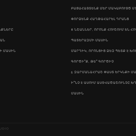
ԲԱՑԱՀԱՅՏԵՆՔ ՄԵՐ ՄԱԿԱԲՈՒՅԾ Մ
ՓՈՐՁԵՆՔ ՀԱՂԹԱՀԱՐԵԼ ԴՐԱՆՑ
ՆՔՆԵՐԸ
8 ՆՇԱՆՆԵՐ, ՈՐՈՆՔ ՀՈՒՇՈՒՄ ԵՆ ՀՈԳ
ԱՆ
ԱՏԵՐԱԶՄԻ ՄԱՍԻՆ
Ի ՄԱՍԻՆ
ՄԱՐԴԻԿ, ՈՐՈՆՑԻՑ ՁԵԶ ՊԵՏՔ Է ԽՈ
ԳՈՐԾԻ՞Ք, ԹԵ՞ ԳՈՐԾԻՉ
5 ԶԱՐՄԱՆԱՀՐԱՇ ՓԱՍՏ ԵՐԿՆՔԻ Մ
Ի՞ՆՉ Է ԱՍՈՒՄ ԱՍՏՎԱԾԱՇՈՒՆՉԸ Խ
ՄԱՍԻՆ
UDIO