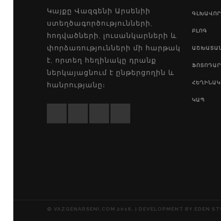
Կայքը Վազգենի Արսենիի
ԳԼԽԱՎՈՐ
ստեղծագործությունների,
ԲԼՈԳ
հոդվածների, լուսանկարների և
փորձառությունների մի հարթակ
ԱՇԽԱՏԱ
է, որտեղ հեղինակը դրանք
ՖՈՏՈԴԱՐ
ներկայացնում է ընթերցողին և
ՀԵՂԻՆԱԿ
հանրությանը։
ԿԱՊ
© VAZGENARSENI.COM 2016. | DEVELOPMENT BY
EDEN ST