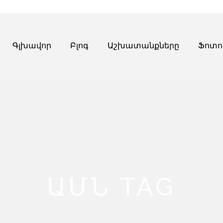
Գլխավոր
Բլոգ
Աշխատանքները
Ֆոտո
ԱՄՆ TAG