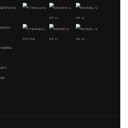
ՏՔԵՐԸ ԵՎ
ԵՒՈՐ Պ
ՒՍԱՓԵԼ
ԱՍԻՆ
ՂՃԻ