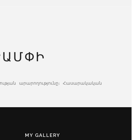
ՐԱՄՓԻ
լության արարողությունը։ Հասարակական
MY GALLERY