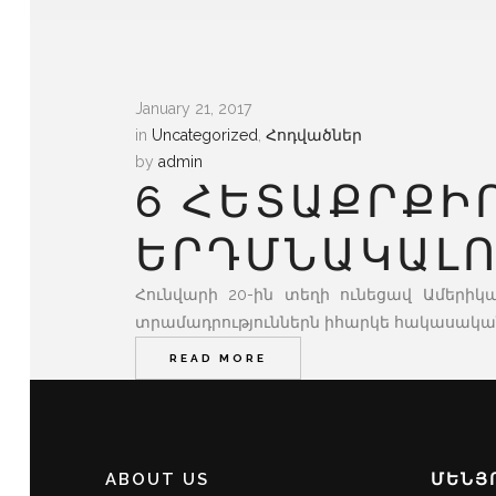
January 21, 2017
in
Uncategorized
,
Հոդվածներ
by
admin
6 ՀԵՏԱՔՐՔԻ
ԵՐԴՄՆԱԿԱԼՈ
Հունվարի 20-ին տեղի ունեցավ Ամերիկ
տրամադրություններն իհարկե հակասական ե
READ MORE
ABOUT US
ՄԵՆՅ