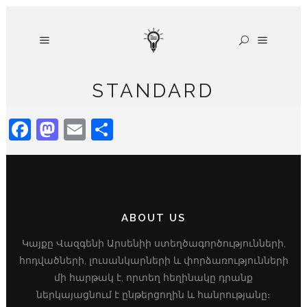
STANDARD
Facebook
Mastodon
Email
Share
ABOUT US
Կայքը Վազգենի Արսենիի ստեղծագործությունների,
հոդվածների, լուսանկարների և փորձառությունների
մի հարթակ է, որտեղ հեղինակը դրանք
ներկայացնում է ընթերցողին և հանրությանը։