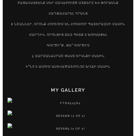
ԲԱՑԱՀԱՅՏԵՆՔ ՄԵՐ ՄԱԿԱԲՈՒՅԾ ՄՏՔԵՐԸ ԵՎ ՓՈՐՁԵՆՔ
ՀԱՂԹԱՀԱՐԵԼ ԴՐԱՆՑ
8 ՆՇԱՆՆԵՐ, ՈՐՈՆՔ ՀՈՒՇՈՒՄ ԵՆ ՀՈԳԵՒՈՐ ՊԱՏԵՐԱԶՄԻ ՄԱՍԻՆ
ՄԱՐԴԻԿ, ՈՐՈՆՑԻՑ ՁԵԶ ՊԵՏՔ Է ԽՈՒՍԱՓԵԼ
ԳՈՐԾԻ՞Ք, ԹԵ՞ ԳՈՐԾԻՉ
5 ԶԱՐՄԱՆԱՀՐԱՇ ՓԱՍՏ ԵՐԿՆՔԻ ՄԱՍԻՆ
Ի՞ՆՉ Է ԱՍՈՒՄ ԱՍՏՎԱԾԱՇՈՒՆՉԸ ԽՂՃԻ ՄԱՍԻՆ
MY GALLERY