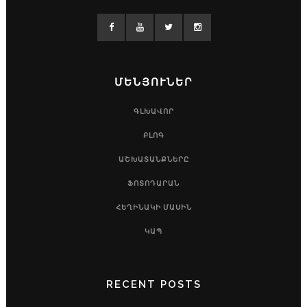
ՄԵՆՅՈՒՆԵՐ
ԳԼԽԱՎՈՐ
ԲԼՈԳ
ԱՇԽԱՏԱՆՔՆԵՐԸ
ՖՈՏՈԴԱՐԱՆ
ՀԵՂԻՆԱԿԻ ՄԱՍԻՆ
ԿԱՊ
RECENT POSTS