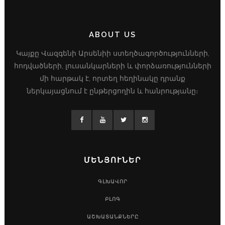
ABOUT US
Կայքը Վազգենի Արսենիի ստեղծագործությունների,
հոդվածների, լուսանկարների և փորձառությունների
մի հարթակ է, որտեղ հեղինակը դրանք
ներկայացնում է ընթերցողին և հանրությանը։
ՄԵՆՅՈՒՆԵՐ
ԳԼԽԱՎՈՐ
ԲԼՈԳ
ԱՇԽԱՏԱՆՔՆԵՐԸ