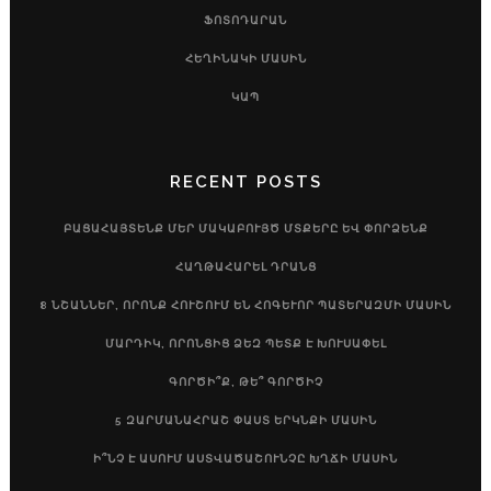
ՖՈՏՈԴԱՐԱՆ
ՀԵՂԻՆԱԿԻ ՄԱՍԻՆ
ԿԱՊ
RECENT POSTS
ԲԱՑԱՀԱՅՏԵՆՔ ՄԵՐ ՄԱԿԱԲՈՒՅԾ ՄՏՔԵՐԸ ԵՎ ՓՈՐՁԵՆՔ
ՀԱՂԹԱՀԱՐԵԼ ԴՐԱՆՑ
8 ՆՇԱՆՆԵՐ, ՈՐՈՆՔ ՀՈՒՇՈՒՄ ԵՆ ՀՈԳԵՒՈՐ ՊԱՏԵՐԱԶՄԻ ՄԱՍԻՆ
ՄԱՐԴԻԿ, ՈՐՈՆՑԻՑ ՁԵԶ ՊԵՏՔ Է ԽՈՒՍԱՓԵԼ
ԳՈՐԾԻ՞Ք, ԹԵ՞ ԳՈՐԾԻՉ
5 ԶԱՐՄԱՆԱՀՐԱՇ ՓԱՍՏ ԵՐԿՆՔԻ ՄԱՍԻՆ
Ի՞ՆՉ Է ԱՍՈՒՄ ԱՍՏՎԱԾԱՇՈՒՆՉԸ ԽՂՃԻ ՄԱՍԻՆ