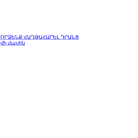
ՓՈՐՁԵՆՔ ՀԱՂԹԱՀԱՐԵԼ ԴՐԱՆՑ
զմի մասին