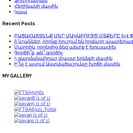
Ֆոտոդարան
Հեղինակի մասին
Կապ
Recent Posts
ԲԱՑԱՀԱՅՏԵՆՔ ՄԵՐ ՄԱԿԱԲՈՒՅԾ ՄՏՔԵՐԸ ԵՎ 
8 նշաններ, որոնք հուշում են հոգևոր պատերա
Մարդիկ, որոնցից ձեզ պետք է խուսափել
Գործի՞ք, թե՞ գործիչ
5 զարմանահրաշ փաստ երկնքի մասին
Ի՞նչ է ասում Աստվածաշունչը խղճի մասին
MY GALLERY