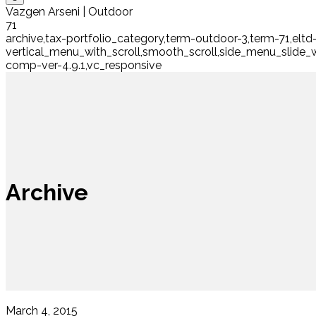
Vazgen Arseni | Outdoor
71
archive,tax-portfolio_category,term-outdoor-3,term-71,eltd
vertical_menu_with_scroll,smooth_scroll,side_menu_slide
comp-ver-4.9.1,vc_responsive
Archive
March 4, 2015