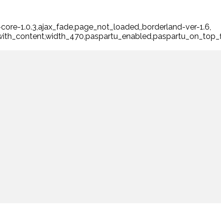
-core-1.0.3,ajax_fade,page_not_loaded,,borderland-ver-1.6,
_with_content,width_470,paspartu_enabled,paspartu_on_top_