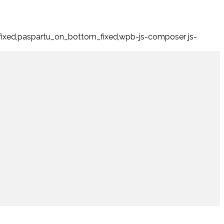
fixed,paspartu_on_bottom_fixed,wpb-js-composer js-