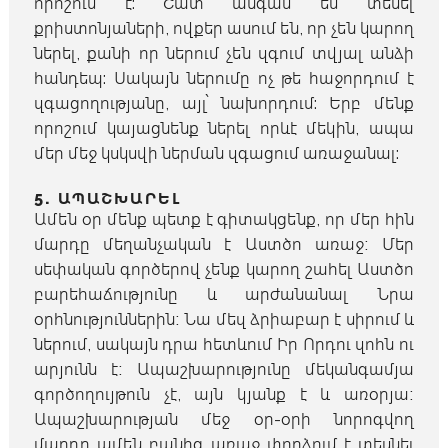
որոշում է: Շատ անգամ եմ տեսել
քրիստոնյաների, ովքեր ասում են, որ չեն կարող
ներել, քանի որ ներում չեն զգում տվյալ անձի
հանդեպ: Սակայն ներումը ոչ թե հաջորդում է
զգացողությանը, այլ՝ նախորդում: Երբ մենք
որոշում կայացնենք ներել որևէ մեկին, ապա
մեր մեջ կսկսվի ներման զգացում առաջանալ:
5. ԱՊԱՇԽԱՐԵԼ
Ամեն օր մենք պետք է գիտակցենք, որ մեր հին
մարդը մեղանչական է Աստծո առաջ։ Մեր
սեփական գործերով չենք կարող շահել Աստծո
բարեհաճությունը և արժանանալ Նրա
օրհնություններին։ Նա մեզ ձրիաբար է սիրում և
ներում, սակայն դրա հետևում Իր Որդու զոհն ու
արյունն է։ Ապաշխարությունը մեկանգամյա
գործողույթուն չէ, այն կյանք է և առօրյա։
Ապաշխարության մեջ օր-օրի նորոգվող
մարդը ամեն բանից առաջ փորձում է տեսնել