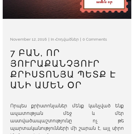
November 12, 2016
In
Հոդվածներ
0 Comments
7 ԲԱՆ, ՈՐ
ՅՈՒՐԱՔԱՆՉՅՈՒՐ
ՔՐԻՍՏՈՆՅԱ ՊԵՏՔ Է
ԱՆԻ ԱՄԵՆ ՕՐ
Որպես քրիստոնյաներ մենք կանչված ենք
ազատության մեջ և մեր
աստվածապաշտությունը ոչ թե
պարտականությունների մի շարան է, այլ սիրո