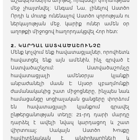
աշակերտներին աղոթել, որպեսզի փորձության
մեջ չհայտնվել։ Անգամ Նա, լինելով Աստծո
Որդի և մուտք ունենալով Աստծո զորության ու
ներկայության մեջ, կարիք ուներ ամեն օր
աղոթքի միջոցով հաղորդակցվել Հոր հետ:
2. ԿԱՐԴԱԼ ԱՍՏՎԱԾԱՇՈՒՆՉԸ
Մենք կոչվում ենք հավատացյալներ, որովհետև
հավատցել ենք այն ամենին, ինչ գրված է
Աստվածաշնչում: Աստվածաշունչը
հավատացյալի ամենօրյա կյանքի
անբաժանելի մասն է: Այսօր զբաղմունքի
ժամանակակից շատ միջոցները, ինչպես նաև
համացանցը սոցիալական ցանցերը փորձում
են հավատացյալի կյանքում գրավել
ընթերցանության տեղը: 21-րդ դարի մարդը
դարձել է ավելի նվազ կարդացող և շատ
վիրտուալ: Սակայն Աստծո Խոսքը
հավիտենական է, անփոխարինելի և