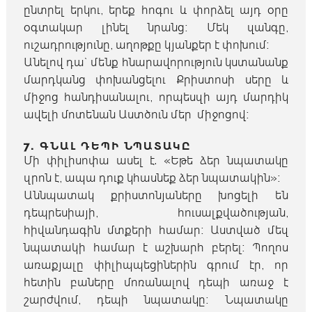
ընտրել երկու, երեք հոգու և փորձել այդ օրը
օգտակար լինել նրանց։ Մեկ զանգը,
ուշադրությունը, աղոթքը կյանքեր է փոխում։
Անելով դա` մենք հնարավորություն կստանանք
մարդկանց փոխանցելու Քրիստոսի սերը և
միջոց հանդիսանալու, որպեսզի այդ մարդիկ
ավելի մոտենան Աստծուն մեր միջոցով։
7. ԳՆԱԼ ԴԵՊԻ ՆՊԱՏԱԿԸ
Մի փիլիսոփա ասել է. «Եթե ձեր նպատակը
զրոն է, ապա դուք կհասնեք ձեր նպատակին»։
Աննպատակ քրիստոնյաները խոցելի են
դեպրեսիայի, հուսալքվածության,
հիվանդագին մտքերի համար։ Աստված մեզ
նպատակի համար է աշխարհ բերել։ Պողոս
առաքյալը փիլիպպեցիներին գրում էր, որ
հետին բաները մոռանալով դեպի առաջ է
շարժվում, դեպի նպատակը։ Նպատակը