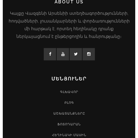
ABOUT US
Կայքը Վազգենի Արսենիի ստեղծագործությունների,
հոդվածների, լուսանկարների և փորձառությունների
մի հարթակ է, որտեղ հեղինակը դրանք
ներկայացնում է ընթերցողին և հանրությանը։
ՄԵՆՅՈՒՆԵՐ
ԳԼԽԱՎՈՐ
ԲԼՈԳ
ԱՇԽԱՏԱՆՔՆԵՐԸ
ՖՈՏՈԴԱՐԱՆ
ՀԵՂԻՆԱԿԻ ՄԱՍԻՆ