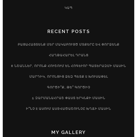
ԿԱՊ
RECENT POSTS
ԲԱՑԱՀԱՅՏԵՆՔ ՄԵՐ ՄԱԿԱԲՈՒՅԾ ՄՏՔԵՐԸ ԵՎ ՓՈՐՁԵՆՔ
ՀԱՂԹԱՀԱՐԵԼ ԴՐԱՆՑ
8 ՆՇԱՆՆԵՐ, ՈՐՈՆՔ ՀՈՒՇՈՒՄ ԵՆ ՀՈԳԵՒՈՐ ՊԱՏԵՐԱԶՄԻ ՄԱՍԻՆ
ՄԱՐԴԻԿ, ՈՐՈՆՑԻՑ ՁԵԶ ՊԵՏՔ Է ԽՈՒՍԱՓԵԼ
ԳՈՐԾԻ՞Ք, ԹԵ՞ ԳՈՐԾԻՉ
5 ԶԱՐՄԱՆԱՀՐԱՇ ՓԱՍՏ ԵՐԿՆՔԻ ՄԱՍԻՆ
Ի՞ՆՉ Է ԱՍՈՒՄ ԱՍՏՎԱԾԱՇՈՒՆՉԸ ԽՂՃԻ ՄԱՍԻՆ
MY GALLERY