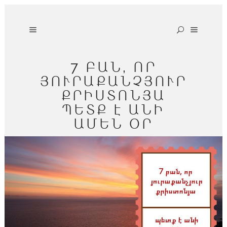
7 ԲԱՆ, ՈՐ
ՅՈՒՐԱՔԱՆՉՅՈՒՐ
ՔՐԻՍՏՈՆՅԱ
ՊԵՏՔ Է ԱՆԻ
ԱՄԵՆ ՕՐ