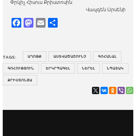
Փրկիչ Հիսուս Քրիստոսին։
Վազգեն Արսենի
Facebook
Mastodon
Email
Share
ԱՂՈԹՔ
ԱՍՏՎԱԾԱՇՈՒՆՉ
ԳՈՀԱՆԱԼ
TAGS:
ԳՈՀՈՒԹՅՈՒՆ
ԵՐԿՐՊԱԳԵԼ
ՆԵՐԵԼ
ՆՊԱՏԱԿ
ՔՐԻՍՏՈՆՅԱ