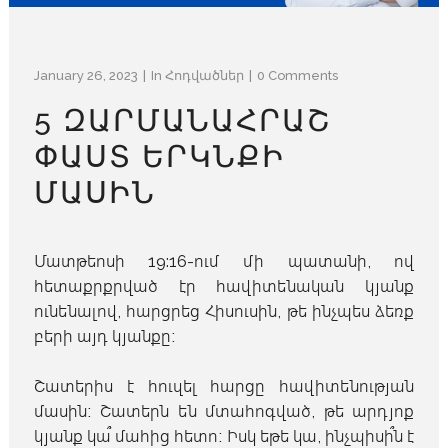
January 26, 2023
In
Հոդվածներ
0 Comments
5 ԶԱՐՄԱՆԱՀՐԱՇ
ՓԱՍՏ ԵՐԿՆՔԻ
ՄԱՍԻՆ
Մատթեոսի 19:16-ում մի պատանի, ով
հետաքրքրված էր հավիտենական կյանք
ունենալով, հարցրեց Հիսուսին, թե ինչպես ձեռք
բերի այդ կյանքը։
Շատերիս է հուզել հարցը հավիտենության
մասին։ Շատերն են մտահոգված, թե արդյոք
կյանք կա՞ մահից հետո։ Իսկ եթե կա, ինչպիսի՞ն է