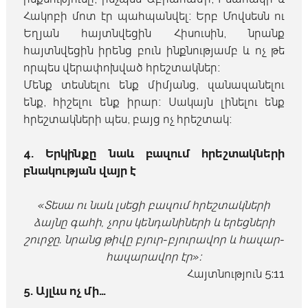
Հակոբի մոտ էր պահպանվել։ Երբ Մովսեսն ու
Եղյան հայտնվեցին Հիսուսին, նրանք
հայտնվեցին իրենց բուն ինքնությամբ և ոչ թե
որպես վերափոխված հրեշտակներ։
Մենք տեսնելու ենք միմյանց, զանազանելու
ենք, հիշելու ենք իրար։ Սակայն լինելու ենք
հրեշտակների պես, բայց ոչ հրեշտակ։
4. Երկինքը նաև բազում հրեշտակների
բնակության վայր է
«Տեսա ու նաև լսեցի բազում հրեշտակների
ձայնը գահի, չորս կենդանիների և երեցների
շուրջը. նրանց թիվը բյուր-բյուրավոր և հազար-
հազարավոր էր»։
Հայտնություն 5:11
5. Այլևս ոչ մի…