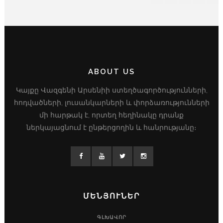
ABOUT US
Կայքը Վազգենի Արսենիի ստեղծագործությունների,
հոդվածների, լուսանկարների և փորձառությունների
մի հարթակ է, որտեղ հեղինակը դրանք
ներկայացնում է ընթերցողին և հանրությանը։
ՄԵՆՅՈՒՆԵՐ
ԳԼԽԱՎՈՐ