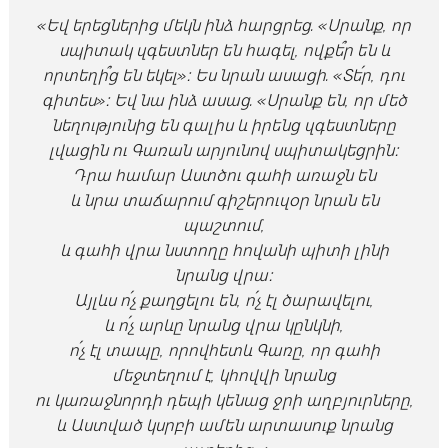
«Եվ երեցներից մեկն ինձ հարցրեց. «Սրանք, որ
սպիտակ զգեստներ են հագել, ովքե՞ր են և
որտեղի՞ց են եկել»։ Ես նրան ասացի. «Տե՛ր, դու
գիտես»։ Եվ նա ինձ ասաց. «Սրանք են, որ մեծ
նեղությունից են գալիս և իրենց զգեստները
լվացին ու Գառան արյունով սպիտակեցրին։
Դրա համար Աստծու գահի առաջն են
և նրա տաճարում գիշերուզօր նրան են
պաշտում,
և գահի վրա նստողը հովանի պիտի լինի
նրանց վրա։
Այլևս ո՛չ քաղցելու են, ո՛չ էլ ծարավելու,
և ո՛չ արևը նրանց վրա կընկնի,
ո՛չ էլ տապը, որովհետև Գառը, որ գահի
մեջտեղում է, կհովվի նրանց
ու կառաջնորդի դեպի կենաց ջրի աղբյուրները,
և Աստված կսրբի ամեն արտասուք նրանց