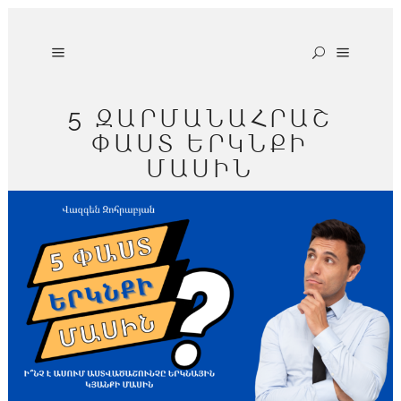
5 ԶԱՐՄԱՆԱՀՐԱՇ
ՓԱՍՏ ԵՐԿՆՔԻ
ՄԱՍԻՆ