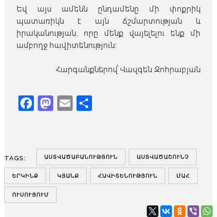
Եվ այս ամենն ընդամենը մի փոքրիկ
պատառիկն է այն ճշմարտության և
իրականության, որը մենք վայելելու ենք մի
ամբողջ հավիտենություն։
Հարգանքներով՝ Վազգեն Զոհրաբյան
Facebook
Mastodon
Email
Share
ԱՍՏՎԱԾԱԲԱՆՈՒԹՅՈՒՆ
ԱՍՏՎԱԾԱՇՈՒՆՉ
TAGS:
ԵՐԿԻՆՔ
ԿՅԱՆՔ
ՀԱՎԻՏԵՆՈՒԹՅՈՒՆ
ՄԱՀ
ՈՒՍՈՒՑՈՒՄ