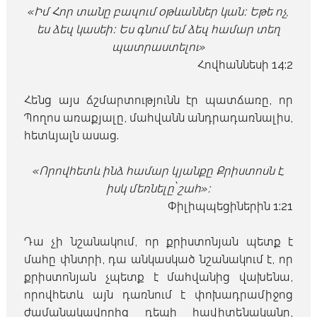
«Իմ Հոր տանը բազում օթևաններ կան։ Եթե ոչ,
ես ձեզ կասեի։ Ես գնում եմ ձեզ համար տեղ
պատրաստելու»
Հովհաննեսի 14:2
Հենց այս ճշմարտությունն էր պատճառը, որ
Պողոս առաքյալը, մահվանն անդրադառնալիս,
հետևյալն ասաց.
«Որովհետև ինձ համար կյանքը Քրիստոսն է,
իսկ մեռնելը՝ շահ»։
Փիլիպպեցիներին 1:21
Դա չի նշանակում, որ քրիստոնյան պետք է
մահը փնտրի, դա անկասկած նշանակում է, որ
քրիստոնյան չպետք է մահվանից վախենա,
որովհետև այն դառնում է փոխադրամիջոց
ժամանակավորից դեպի հավիտենականը,