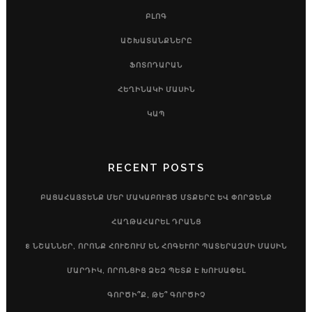
ԲԼՈԳ
ԱՇԽԱՏԱՆՔՆԵՐԸ
ՖՈՏՈԴԱՐԱՆ
ՀԵՂԻՆԱԿԻ ՄԱՍԻՆ
ԿԱՊ
RECENT POSTS
ԲԱՑԱՀԱՅՏԵՆՔ ՄԵՐ ՄԱԿԱԲՈՒՅԾ ՄՏՔԵՐԸ ԵՎ ՓՈՐՁԵՆՔ
ՀԱՂԹԱՀԱՐԵԼ ԴՐԱՆՑ
8 ՆՇԱՆՆԵՐ, ՈՐՈՆՔ ՀՈՒՇՈՒՄ ԵՆ ՀՈԳԵՒՈՐ ՊԱՏԵՐԱԶՄԻ ՄԱՍԻՆ
ՄԱՐԴԻԿ, ՈՐՈՆՑԻՑ ՁԵԶ ՊԵՏՔ Է ԽՈՒՍԱՓԵԼ
ԳՈՐԾԻ՞Ք, ԹԵ՞ ԳՈՐԾԻՉ