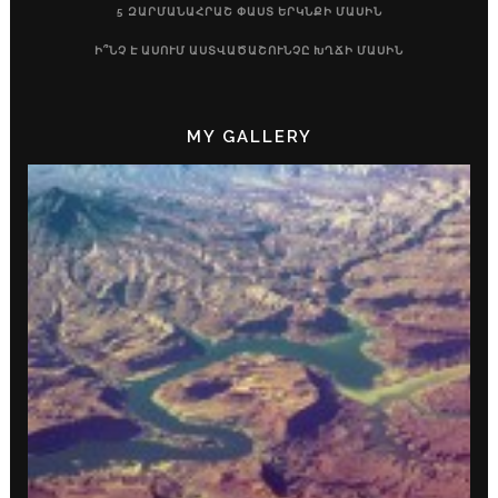
5 ԶԱՐՄԱՆԱՀՐԱՇ ՓԱՍՏ ԵՐԿՆՔԻ ՄԱՍԻՆ
Ի՞ՆՉ Է ԱՍՈՒՄ ԱՍՏՎԱԾԱՇՈՒՆՉԸ ԽՂՃԻ ՄԱՍԻՆ
MY GALLERY