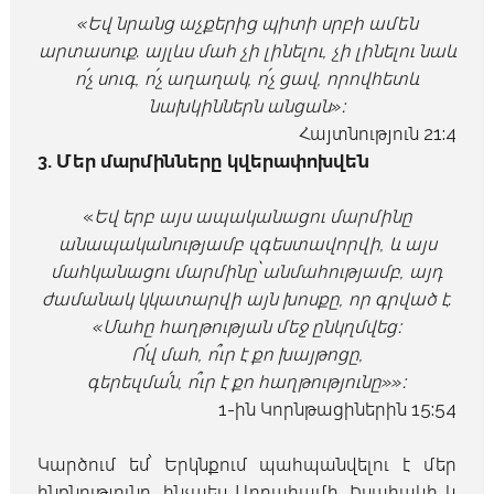
«Եվ նրանց աչքերից պիտի սրբի ամեն
արտասուք. այլևս մահ չի լինելու, չի լինելու նաև
ո՛չ սուգ, ո՛չ աղաղակ, ո՛չ ցավ, որովհետև
նախկիններն անցան»։
Հայտնություն 21:4
3. Մեր մարմինները կվերափոխվեն
«
Եվ երբ այս ապականացու մարմինը
անապականությամբ զգեստավորվի, և այս
մահկանացու մարմինը՝ անմահությամբ, այդ
ժամանակ կկատարվի այն խոսքը, որ գրված է.
«Մահը հաղթության մեջ ընկղմվեց։
Ո՛վ մահ, ո՞ւր է քո խայթոցը,
գերեզմա՛ն, ո՞ւր է քո հաղթությունը»»։
1-ին Կորնթացիներին 15:54
Կարծում եմ՝ Երկնքում պահպանվելու է մեր
ինքնությունը, ինչպես Աբրահամի, Իսահակի և