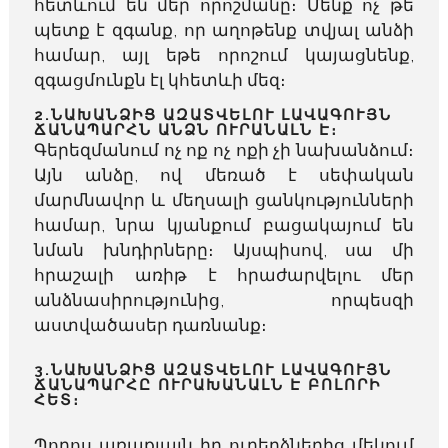
հետևում են մեր որոշմանը։ Մենք ոչ թե
պետք է զգանք, որ աղոթենք տվյալ անձի
համար, այլ եթե որոշում կայացնենք,
զգացմունքն էլ կհետևի մեզ։
2.ՆԱԽԱՆՁԻՑ ԱԶԱՏՎԵԼՈՒ ԼԱՎԱԳՈՒՅՆ
ՃԱՆԱՊԱՐՀՆ ԱՆՁՆ ՈՒՐԱՆԱԼՆ Է։
Գերեզմանում ոչ ոք ոչ ոքի չի նախանձում։
Այն անձը, ով մեռած է սեփական
մարմնավոր և մեղսալի ցանկությունների
համար, նրա կյանքում բացակայում են
նման խնդիրները։ Այսպիսով, սա մի
հրաշալի առիթ է հրաժարվելու մեր
անձնասիրությունից, որպեսզի
աստվածասեր դառնանք։
3.ՆԱԽԱՆՁԻՑ ԱԶԱՏՎԵԼՈՒ ԼԱՎԱԳՈՒՅՆ
ՃԱՆԱՊԱՐՀԸ ՈՒՐԱԽԱՆԱԼՆ Է ԲՈԼՈՐԻ
ՀԵՏ։
Պողոս առաքյալն իր ուղերձներից մեկում