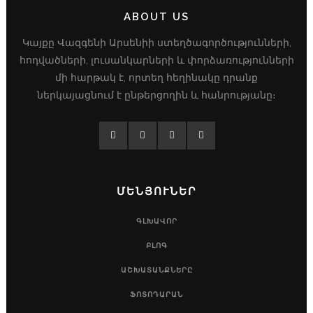
ABOUT US
Կայքը Վազգենի Արսենիի ստեղծագործությունների,
հոդվածների, լուսանկարների և փորձառությունների
մի հարթակ է, որտեղ հեղինակը դրանք
ներկայացնում է ընթերցողին և հանրությանը։
ՄԵՆՅՈՒՆԵՐ
ԳԼԽԱՎՈՐ
ԲԼՈԳ
ԱՇԽԱՏԱՆՔՆԵՐԸ
ՖՈՏՈԴԱՐԱՆ