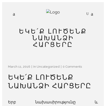
ԵԿԵ՛Ք ԼՈՒԾԵՆՔ
ՆԱԽԱՆՁԻ
ՀԱՐՑԵՐԸ
March 11, 2016
In
Uncategorized
0 Comments
ԵԿԵ՛Ք ԼՈՒԾԵՆՔ
ՆԱԽԱՆՁԻ ՀԱՐՑԵՐԸ
Երբ նախասիրությունը և