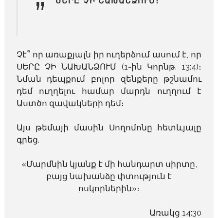
”
ՍԵՐԸ ՉԻ ՆԱԽԱՆՁՈՒՄ։
Չէ՞ որ առաքյալն իր ուղերձում ասում է, որ
ՍԵՐԸ ՉԻ ՆԱԽԱՆՁՈՒՄ (1-ին Կորնթ. 13:4)։
Նման դեպքում բոլոր զենքերը թշնամու
դեմ ուղղելու համար մարդն ուղղում է
Աստծո զավակների դեմ։
Այս թեմայի մասին Սողոմոնը հետևյալը
գրեց.
«Մարմնին կյանք է մի հանդարտ սիրտը,
բայց նախանձը փտություն է
ոսկորներին»։
Առակց 14:30