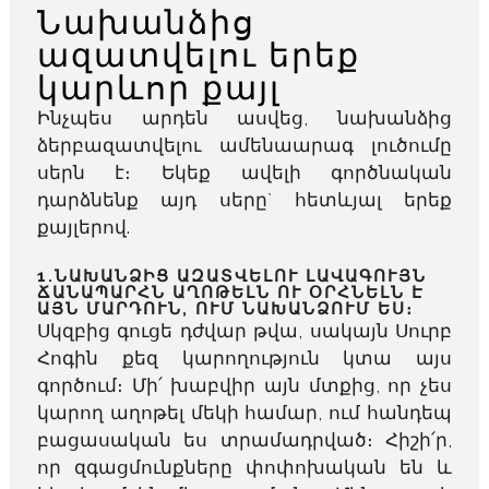
Նախանձից
ազատվելու երեք
կարևոր քայլ
Ինչպես արդեն ասվեց, նախանձից
ձերբազատվելու ամենաարագ լուծումը
սերն է։ Եկեք ավելի գործնական
դարձնենք այդ սերը` հետևյալ երեք
քայլերով.
1.ՆԱԽԱՆՁԻՑ ԱԶԱՏՎԵԼՈՒ ԼԱՎԱԳՈՒՅՆ
ՃԱՆԱՊԱՐՀՆ ԱՂՈԹԵԼՆ ՈՒ ՕՐՀՆԵԼՆ Է
ԱՅՆ ՄԱՐԴՈՒՆ, ՈՒՄ ՆԱԽԱՆՁՈՒՄ ԵՍ։
Սկզբից գուցե դժվար թվա, սակայն Սուրբ
Հոգին քեզ կարողություն կտա այս
գործում։ Մի՛ խաբվիր այն մտքից, որ չես
կարող աղոթել մեկի համար, ում հանդեպ
բացասական ես տրամադրված։ Հիշի՛ր,
որ զգացմունքները փոփոխական են և