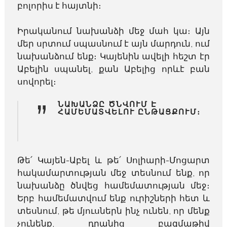
բոլորիս է հայտնի։
Իրականում նախանձի մեջ մահ կա։ Այն
մեր սրտում սպասնում է այն մարդուն, ում
նախանձում ենք։ Կայենին ավելի հեշտ էր
Աբելին սպանել, քան Աբելից որևէ բան
սովորել։
”
ՆԱԽԱՆՁԸ ԾՆՎՈՒՄ Է
ՀԱՄԵՄԱՏՎԵԼՈՒ ԸՆԹԱՑՔՈՒՄ։
Թե՛ Կայեն-Աբել և թե՛ Սոլիարի-Մոցարտ
հակամարտության մեջ տեսնում ենք, որ
նախանձը ծնվեց համեմատության մեջ։
Երբ համեմատվում ենք ուրիշների հետ և
տեսնում, թե մյուսներն ինչ ունեն, որ մենք
չունենք, դրանից բազմաթիվ