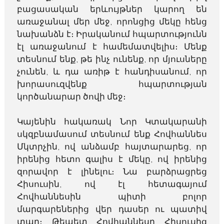
բացասական երևույթներ կարող են
առաջանալ մեր մեջ, որոնցից մեկը հենց
նախանձն է։ Իրականում հպարտությունն
էլ առաջանում է համեմատվելիս։ Մենք
տեսնում ենք, թե ինչ ունենք, որ մյուսները
չունեն, և դա առիթ է հանդիսանում, որ
խորասուզվենք հպարտության
կործանարար ծովի մեջ։
Կայենին հակառակ Նոր Կտակարանի
սկզբնամասում տեսնում ենք Հովհաննես
Մկտրչին, ով անձամբ հայտարարեց, որ
իրենից հետո գալիս է մեկը, ով իրենից
զորավոր է լինելու։ Նա բարձրացրեց
Հիսուսին, ով էլ հետագայում
Հովհաննեսին պիտի բոլոր
մարգարեներից վեր դասեր ու պատիվ
տար։ Թեպետ Հովհաննեսը Հիսուսից