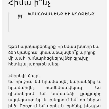
Հիմա ի՞նչ
”
ԽՈՍՏՈՎԱՆԵՆՔ ԵՒ ԱՂՈԹԵՆՔ
Եթե հայտնաբերեցիք, որ նման խնդիր կա
ձեր կյանքում, կհամաձայնվեի՞ք արդյոք
մի պահ, խոնարհեցնելով ձեր գլուխը,
հետևյալ աղոթքն անել.
«Սիրելի՛ Հայր,
ես որոշում եմ հրաժարվել նախանձից և
հրաժարվել համեմատվելուց։ Ես
գիտակցում եմ նախանձի քայքայիչ
ազդեցությունը և խնդրում եմ, որ ներես
ինձ։ Որոշում եմ սիրել և օրհնել, ինչպես