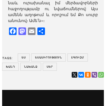
նաև ուրախանալ իմ մերձավորների
հաջողությամբ ու նվաճումներով: Այս
ամենն աղոթում և որոշում եմ Քո սուրբ
անունով։ Ամե՛ն»։
Facebook
Mastodon
Email
Share
ԵՍ
ԵՍԱՍԻՐՈՒԹՅՈՒՆ
ԷԳՈԻԶՄ
TAGS:
ԽԱՆԴ
ՆԱԽԱՆՁ
ՍԵՐ