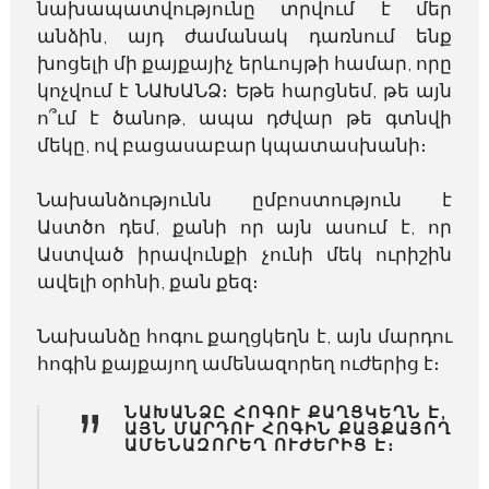
նախապատվությունը տրվում է մեր
անձին, այդ ժամանակ դառնում ենք
խոցելի մի քայքայիչ երևույթի համար, որը
կոչվում է ՆԱԽԱՆՁ։ Եթե հարցնեմ, թե այն
ո՞ւմ է ծանոթ, ապա դժվար թե գտնվի
մեկը, ով բացասաբար կպատասխանի։
Նախանձությունն ըմբոստություն է
Աստծո դեմ, քանի որ այն ասում է, որ
Աստված իրավունքի չունի մեկ ուրիշին
ավելի օրհնի, քան քեզ։
Նախանձը հոգու քաղցկեղն է, այն մարդու
հոգին քայքայող ամենազորեղ ուժերից է։
”
ՆԱԽԱՆՁԸ ՀՈԳՈՒ ՔԱՂՑԿԵՂՆ Է,
ԱՅՆ ՄԱՐԴՈՒ ՀՈԳԻՆ ՔԱՅՔԱՅՈՂ
ԱՄԵՆԱԶՈՐԵՂ ՈՒԺԵՐԻՑ Է։