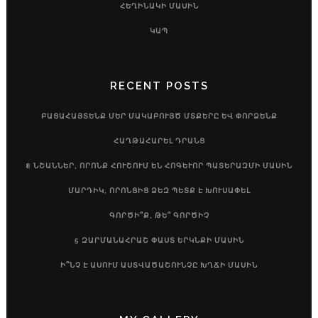
ՀԵՂԻՆԱԿԻ ՄԱՍԻՆ
ԿԱՊ
RECENT POSTS
ԲԱՑԱՀԱՅՏԵՆՔ ՄԵՐ ՄԱԿԱԲՈՒՅԾ ՄՏՔԵՐԸ ԵՎ ՓՈՐՁԵՆՔ
ՀԱՂԹԱՀԱՐԵԼ ԴՐԱՆՑ
8 ՆՇԱՆՆԵՐ, ՈՐՈՆՔ ՀՈՒՇՈՒՄ ԵՆ ՀՈԳԵՒՈՐ ՊԱՏԵՐԱԶՄԻ ՄԱՍԻՆ
ՄԱՐԴԻԿ, ՈՐՈՆՑԻՑ ՁԵԶ ՊԵՏՔ Է ԽՈՒՍԱՓԵԼ
ԳՈՐԾԻ՞Ք, ԹԵ՞ ԳՈՐԾԻՉ
5 ԶԱՐՄԱՆԱՀՐԱՇ ՓԱՍՏ ԵՐԿՆՔԻ ՄԱՍԻՆ
Ի՞ՆՉ Է ԱՍՈՒՄ ԱՍՏՎԱԾԱՇՈՒՆՉԸ ԽՂՃԻ ՄԱՍԻՆ