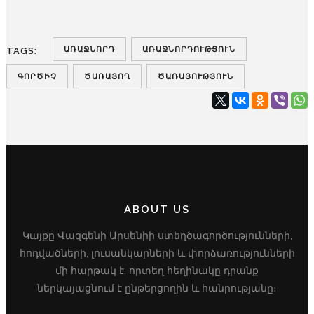
ԱՌԱՋՆՈՐԴ
ԱՌԱՋՆՈՐԴՈՒԹՅՈՒՆ
TAGS:
ԳՈՐԾԻՉ
ԾԱՌԱՅՈՂ
ԾԱՌԱՅՈՒԹՅՈՒՆ
ABOUT US
Կայքը Վազգենի Արսենիի ստեղծագործությունների,
հոդվածների, լուսանկարների և փորձառությունների
մի հարթակ է, որտեղ հեղինակը դրանք
ներկայացնում է ընթերցողին և հանրությանը։