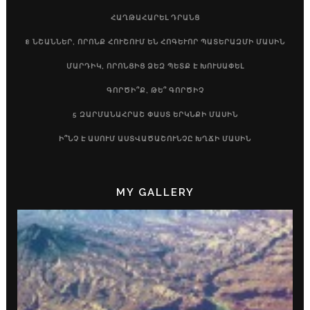
ՀԱՂԹԱՀԱՐԵԼ ԴՐԱՆՑ
8 ՆՇԱՆՆԵՐ, ՈՐՈՆՔ ՀՈՒՇՈՒՄ ԵՆ ՀՈԳԵՒՈՐ ՊԱՏԵՐԱԶՄԻ ՄԱՍԻՆ
ՄԱՐԴԻԿ, ՈՐՈՆՑԻՑ ՁԵԶ ՊԵՏՔ Է ԽՈՒՍԱՓԵԼ
ԳՈՐԾԻ՞Ք, ԹԵ՞ ԳՈՐԾԻՉ
5 ԶԱՐՄԱՆԱՀՐԱՇ ՓԱՍՏ ԵՐԿՆՔԻ ՄԱՍԻՆ
Ի՞ՆՉ Է ԱՍՈՒՄ ԱՍՏՎԱԾԱՇՈՒՆՉԸ ԽՂՃԻ ՄԱՍԻՆ
MY GALLERY