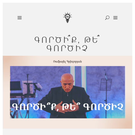
ԳՈՐԾԻ՞Ք, ԹԵ՞
ԳՈՐԾԻՉ