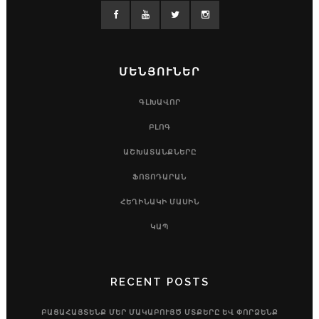
ՄԵՆՅՈՒՆԵՐ
ԳԼԽԱՎՈՐ
ԲԼՈԳ
ԱՇԽԱՏԱՆՔՆԵՐԸ
ՖՈՏՈԴԱՐԱՆ
ՀԵՂԻՆԱԿԻ ՄԱՍԻՆ
ԿԱՊ
RECENT POSTS
ԲԱՑԱՀԱՅՏԵՆՔ ՄԵՐ ՄԱԿԱԲՈՒՅԾ ՄՏՔԵՐԸ ԵՎ ՓՈՐՁԵՆՔ