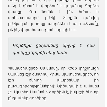
տեղ է դնում և փորձում է գողանալ Գործչի
փառքը։ Դա նույնն է
,
ինչ հմուտ և
արհեստավարժ բժշկի ձեռքին գտնվող
բժշկական գործիքը պարծենա և ասի
. «
Տեսա՞ք
,
թե ինչ վիրահատություն արեցի ես
»
։
Գործիքն ընդամենը միջոց է
,
իսկ
գործիչը՝ գործի հեղինակ։
Պատկերացրեք՝ Սամսոնը
,
որ
3000
փղշտացի
սպանեց էշի ծնոտով։ Հիմա պատկերացրեք
,
որ
էշի ծնոտը պարծենար իր
քաջագործություններով։ Ծիծաղալի է
,
այնպես
չէ՞։ Այստեղ Սամսոնը գործիչն է
,
իսկ էշի ծնոտը՝
ընդամենը գործիքը։