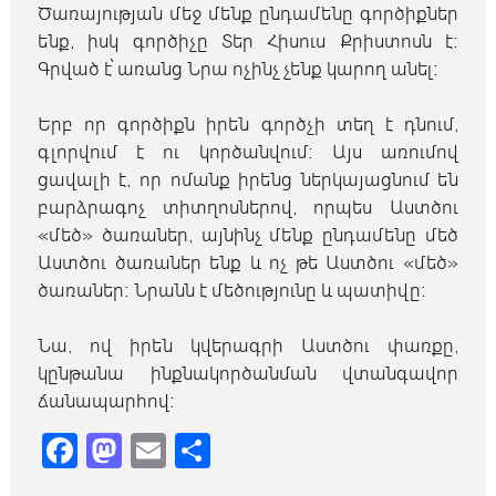
Ծառայության մեջ մենք ընդամենը գործիքներ
ենք
,
իսկ գործիչը Տեր Հիսուս Քրիստոսն է։
Գրված է՝ առանց Նրա ոչինչ չենք կարող անել։
Երբ որ գործիքն իրեն գործչի տեղ է դնում
,
գլորվում է ու կործանվում։ Այս առումով
ցավալի է, որ ոմանք իրենց ներկայացնում են
բարձրագոչ տիտղոսներով, որպես Աստծու
«մեծ» ծառաներ, այնինչ մենք ընդամենը մեծ
Աստծու ծառաներ ենք և ոչ թե Աստծու «մեծ»
ծառաներ։ Նրանն է մեծությունը և պատիվը։
Նա
,
ով իրեն կվերագրի Աստծու փառքը
,
կընթանա ինքնակործանման վտանգավոր
ճանապարհով։
Facebook
Mastodon
Email
Share